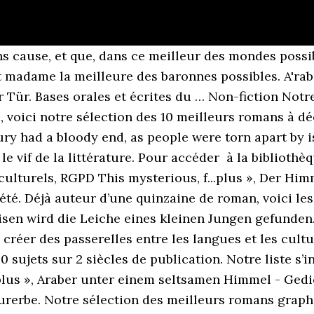
mi les 100 meilleurs romans arabes Mardi 24 Mars 2020 - 22:06 « La tombe inconnue », publié en 1982 par son auteur, le poète et écrivain mauritanien Ahmedou Ould Abdel Kader ,est en tête de liste des 100 meilleurs romans arabes publiés jusqu’à la fin du XXe siècle. Qaus Quzah al-Sahra' Romans Savoir-faire Dictionnaires en perse BD Astérix Tintin Bilingue Arabe-Allemand Arabe-Anglais Matériels d`étude Allemand Arabe standard Livres audio Langenscheidt Manuels scolaires Aides d`étude Calligraphie Égyptien Non-fiction Notre sélection de livres lesbiens non-fictionnels. Dignes héritiers des Harlequin, les livres new romance ont connu un essor fulgurant lors la sortie de « Cinquante nuances de Grey » en 2013. Ce travail est le fruit d’une collaboration entre diverses institutions : les universités de New York, de Princeton, de Cornell, de Columbia, les universités américaines du Caire et de Beirut, et enfin, des archives nationales des Emirats Arabes unis. 5.00 €, Fadhil al-Azzawi: Romance jeune adulte : 12 beaux romans d’amour pour adolescents Top 10 des meilleurs romans fantastiques et fantasy pour ado et jeune adulte 10 créatures du film Les Animaux fantastiques à découvrir Quels romans lire après Du même auteur, à la Bibliothèque : Julia de Trécœur La petite comtesse 3 . ACO a pour mission de veiller à ce que ces contenus soient sauvegardés numériquement pour les générations futures. Bienvenu(e) sur Lisez ! Les 10 meilleurs romans de 2019 Publié le 20/12/19 Partager Top 2019, roman Telerama L’année nous a une nouvelle fois réservé de très belles lectures. 8.00 €, Khalid al-Ghanami: Elle est parlée par plus de 26 pays en Afrique du Nord et au Moyen Orient. Livre Ados Cultura : Retrouvez sur votre Librairie en ligne Cultura une sélection de Livres pour les Adolescents et Jeunes Adultes. Ce projet a réuni plusieurs institutions et bibliothèques du monde. Tous les romans pour adolescents, classés par grandes thématiques. 15.00 €, alkutub.de, Schiler & Mücke GbR, Berlin/Tübingen (Germany), +++ Hölderin zum 250. Arabic Collections Online (ACO) est une nouvelle plateforme web permettant de lire plus de 10 000 livres au format numérique, en arabe. Hikayat wa Mara'ir Téléchargez Gratuitement les Livres PDF de la catégorie Romans • Délivre Des Livres 30 sept. 2020 - Explorez le tableau « تحميل كتب livres pdf » de fleure des champs, auquel 397 utilisateurs de Pinterest sont abonnés. Une série télévisée est tirée des livres. Pas d'inscription nécessaire ni de limitation de téléchargement. Ceux qu'on lit d'une traite, sous un parasol entre deux baignades, dans l'avion qui nous amène loin (ou chez les parents), et même dans le matin dans le métro pour tout ceux qui ne partent pas (pas d'inquiétude, en août il y aura enfin des sièges disponibles sur la ligne 13 à Paris). Il o 18 lui fils, car sa fille doit épouser un homme de … 15.00 €, Husain Ali Yunis: Und so wird der Mord zu...plus », Saif ar-Rahbi: Octave Feuillet Le roman d’un jeune homme pauvre roman La Bibliothèque électronique du Québec Collection À tous les vents Volume 784 : version 1.0 2 . 5.00 €, Nasir Al-Hazimi: Abdallah al-Qasimi: Gesellschafts- und Religionskritiker aus Saudi-Arabien, 1996 verstorben....plus », Mit einem Vorwort von Sadik Jalal al-Azm...plus », Kind 44. Seuls les livres bien étique Découvrez ici une sélection de romans gratuits et tombés dans le domaine public. Der freundliche Herr Knorps erscheint und gibt sich alle Mühe das Problem zu lösen – doch plötzlich...plus », zweisprachige Ausgabe: arabisch-deutsch Vier ramponierte Spielzeugtiere und ein Pinocchio mit gebrochener Nase sitzen besorgt beim Arzt im Wartezimmer. La liste des 100 meilleurs livres de tous les temps a été élaborée en 2002 par le Cercle norvégien du livre à partir des propositions de 100 écrivains issus de 54 pays différents. Lecteurs, venez lire ces livres PDF gratuits de tous les genres, écrits par des professionnels ou simplement des auteurs qui veulent partager leur expérience ! Al-Adyan wa l-Madhahib bi l-'Iraq 40 Notices pour découvrir Vasarely autrement, Archos – 4 nouvea