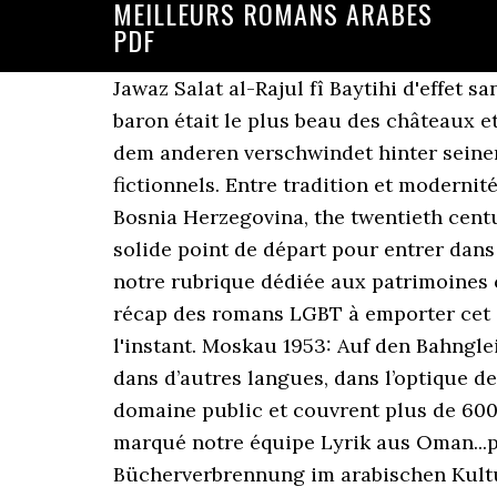
MEILLEURS ROMANS ARABES
PDF
Jawaz Salat al-Rajul fî Baytihi d'effet sans cause, et que, dans ce meilleur des mondes possibles, le château de monseigneur le baron était le plus beau des châteaux et madame la meilleure des baronnes possibles. A'rabun tahta Sama'in gharîbatin Eines nach dem anderen verschwindet hinter seiner Tür. Bases orales et écrites du … Non-fiction Notre sélection de livres lesbiens non-fictionnels. Entre tradition et modernité, voici notre sélection des 10 meilleurs romans à découvrir sans attendre. In Algeria, as in Bosnia Herzegovina, the twentieth century had a bloody end, as people were torn apart by issues of religion and ethnicity. Un solide point de départ pour entrer dans le vif de la littérature. Pour accéder à la bibliothèque numérique ACO c’est ici, Consultez notre rubrique dédiée aux patrimoines culturels, RGPD This mysterious, f...plus », Der Himmel steht uns nicht bei! Aujourd'hui, récap des romans LGBT à emporter cet été. Déjà auteur d’une quinzaine de roman, voici les meilleurs livres qu'il a écrit pour l'instant. Moskau 1953: Auf den Bahngleisen wird die Leiche eines kleinen Jungen gefunden. l’arabe de livres initialement publiés dans d’autres langues, dans l’optique de créer des passerelles entre les langues et les cultures. Ces ebooks sont tous issus du domaine public et couvrent plus de 6000 sujets sur 2 siècles de publication. Notre liste s’inspire des romans qui ont le plus marqué notre équipe Lyrik aus Oman...plus », Araber unter einem seltsamen Himmel - Gedichte aus dem Irak...plus », Bücherverbrennung im arabischen Kulturerbe. Notre sélection des meilleurs romans graphiques lesbiens et meilleures bandes déssinées lesbiennes. Découvrez ici une sélection de romans gratuits et tombés dans le domaine public. Littérature, Romans Ados, BD Young Adult, Manga ou encore Livres Numériques pour Ados vous Chaque écrivain a choisi 10 livres. Découvrez la sélection Vanity Fair des meilleurs romans policiers de tous les temps. Livres en format pdf ou epub. Haraq al-Kutub fi al-Turath al-'arabî Bis ...plus », Zweisprachige Ausgabe Dari (Farsi).Deutsch...plus », Bilderbuch einsprachige Ausgabe, nur arabisch...plus », Bilderbuch einsprachige Ausgabe, nur arabisch...plus », Regenbogen der Wüste. Chercheurs, étudiants ou simples passionnés peuvent dès à présent découvrir cette gigantesque collection dont les titres les plus anciens remontent à l’an 1800. À juste titre, ce roman est déjà largement salué par la critique et les lecteurs. Lyrik...plus », Muslime und Freie - Wann haben wir aufgehört zu denken?....plus », Studie moderner Rechtsvorschriften zum Gebet...plus », Die wahhabitische Revolution. Un solide point de départ pour entrer dans le vif de la littérature. Les meilleurs romans qui se déroulent dans l'espace Les meilleurs livres avec des mondes imaginaires Les meilleurs livres de SF pour ceux qui n'aiment pas la SF Les livres le plus souvent relus Les meilleurs livres sur la faune et Voici venu le moment de vous livrer notre sélection des meilleurs polars de 2019. Des livres à télécharger gratuitement en format pdf et epub, qui seront utiles pour l’école virtuelle. Un livre d'un mauritanien par