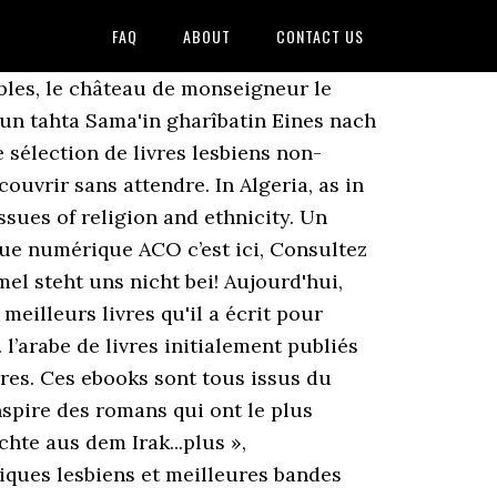
FAQ
ABOUT
CONTACT US
ux smartphones Diamond et Oxygen 57, 63 68XL, Blob Opera – Créez vos chansons de Noël et des opéras avec une intelligence artificielle, Pour Noël, des contes gratuits à écouter pour les enfants, Les données de l’IGN en accès libre et gratuit à partir du 1er janvier. Ce projet a réuni plusieurs institutions et bibliothèques du monde. 10.00 €, Mark.R. 12.00 €, Tom Rob Smith: Mata tawaqqafna 'an al-Tafkîr? Tous les livres peuvent être lus en ligne et vous pouvez télécharger la plupart d'entre eux directement sur votre ordinateur, liseuse, tablette ou smartphone. ROMANS POUR RIRE OU SOURIRE juillet 2013 2 PRESENTATION Aristote, Diderot, Bergson, Freud, tous ont philosophé sur le rire. Franck Thilliez est aujourd'hui un des auteurs français de roman policier et thriller les plus populaire. Obwohl alle...plus », zweisprachige Ausgabe: arabisch-deutsch Eine einfache Idee, pfiffige Reime. Geburtstag: José F.A. Rajul an-nizam al-polisi Aber gleichzeitig vor nichts so viel Angst hat wie vor Hunden. Bayn al-Hilal wa l-Salîb - Wad' al-Yahud fi l-Qurun al-Wusta Tous les livres sur le thème de l'érotisme, de la romance. J’accepte de recevoir des informations de la part de IDBOOX, 10 000 livres numériques en arabe à lire gratuitement. Oliver und Mikael Vogel +++. Les classements des livres PDF à lire changent constamment. Découvrez sur Babelio.com livres et les auteurs sur le thème littérature arabe. Les 100 meilleurs livres de tous les temps est une liste de cent œuvres littéraires, établie en 2002 par le Cercle norvégien du livre à partir des propositions de 100 … Livres en format pdf ou epub. Découvrez les ouvrages publiés par les maisons d'édition d'Editis sur Lisez.com. Cent ans de solitude, L’attrape-coeurs, Ne tirez pas sur l’oiseau moqueur, Les enfants de minuit… En comparant les nombreux choix des lecteurs, auteurs, éditeurs et critiques établis au fil du temps, Vogue dresse une liste non exhaustive des romans incontournables à avoir lu dans sa vie. PDF Voltaire Romans et contes Contes, Philosophie 18ème Lycée, supérieur EPUB PDF Wilde, Oscar Le Portrait de Dorian Gray Roman 19ème secondaire, supérieur EPUB PDF … Muslimun wa Ahrar. dune courtisane, Marguerite Gautier. Conseillers de l’ombre, narco-trafiquants, faux prophètes, maris violents, barbouzes sud-africaines… Découvrez les meilleurs livres de ce genre. Pour lire les livres epub, téléchargez Calibre La lettre volée , … L’intégralité de la collection qui a été numérisée, 10 042 livres à date, sont accessibles au monde entier et couvrent des domaines variés : littérature, science, religion, philosophie, droit… la plupart sont consultables en ligne via une visionneuse en HD mais certains sont aussi disponibles en PDF téléchargeables.