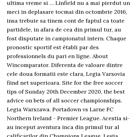
ultima vreme si … Linfield nu a mai pierdut un
meci in deplasare tocmai din octombrie 2016,
insa trebuie sa tinem cont de faptul ca toate
partidele, in afara de cea din primul tur, au
fost disputate in campionatul intern. Chaque
pronostic sportif est établi par des
professionnels du pari en ligne. About
Wincomparator. Diferenta de valoare dintre
cele doua formatii este clara, Legia Varsovia
fiind net superioara. Site for the free soccer
tips of Sunday 20th December 2020, the best
advice on bets of all soccer championships.
Legia Warszawa. Portadown vs Larne FC
Northern Ireland - Premier League. Acestia si-
au inceput aventura inca din primul tur al
calificarilor din Champions League. Legia