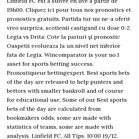
Linfield FC est à suivre en live à partir de
19h00. Cliquez ici pour tous nos pronostics et
pronostics gratuits. Partida tur nu ne-a oferit
vreo surpriza, scotienii castigand cu doar 0-2.
Legia vs Drita: Cote la pariuri şi pronostic
Oaspetii evolueaza la un nivel net inferior
fata de Legia. Wincomparator is your no.1
asset for sports betting success.
Pronostiqueur bettingexpert. Best sports bets
of the day are released to help punters and
bettors with smaller bankroll and of course
for educational use, Some of our Best sports
bets of the day are calculated from
bookmakers odds, some are made with
statistics of teams, some are made with
analysis. Linfield FC. All Tips. 10:00 19/12.