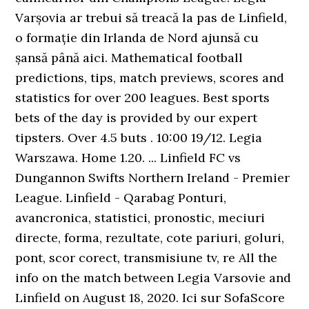
Varșovia ar trebui să treacă la pas de Linfield,
o formație din Irlanda de Nord ajunsă cu
șansă până aici. Mathematical football
predictions, tips, match previews, scores and
statistics for over 200 leagues. Best sports
bets of the day is provided by our expert
tipsters. Over 4.5 buts . 10:00 19/12. Legia
Warszawa. Home 1.20. ... Linfield FC vs
Dungannon Swifts Northern Ireland - Premier
League. Linfield - Qarabag Ponturi,
avancronica, statistici, pronostic, meciuri
directe, forma, rezultate, cote pariuri, goluri,
pont, scor corect, transmisiune tv, re All the
info on the match between Legia Varsovie and
Linfield on August 18, 2020. Ici sur SofaScore