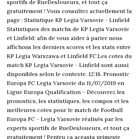
sportifs de RueDesJoueurs, et tout ça
gratuitement ! Vous consultez actuellement la
page : Statistique KP Legia Varsovie - Linfield
Statistiques des matchs de KP Legia Varsovie
et Linfield: afin de vous aider à parier nous
affichons les derniers scores et les stats entre
KP Legia Warszawa et Linfield FC.Les cotes du
match KP Legia Varsovie - Linfield sont aussi
disponibles selon le contexte. 12:18. Pronostic
Europa FC Legia Varsovie du 11/07/2019 en
Ligue Europa Qualification – Découvrez les
pronostics, les statistiques, les compos et les
meilleures cotes pour le match de Football
Europa FC - Legia Varsovie réalisés par les
experts sportifs de RueDesJoueurs, et tout ça
gratuitement ! Pentru ca aceasta primeste