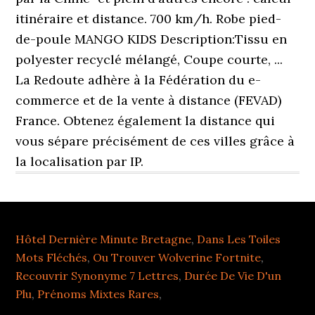
Hôtel Dernière Minute Bretagne
,
Dans Les Toiles
Mots Fléchés
,
Ou Trouver Wolverine Fortnite
,
Recouvrir Synonyme 7 Lettres
,
Durée De Vie D'un
Plu
,
Prénoms Mixtes Rares
,