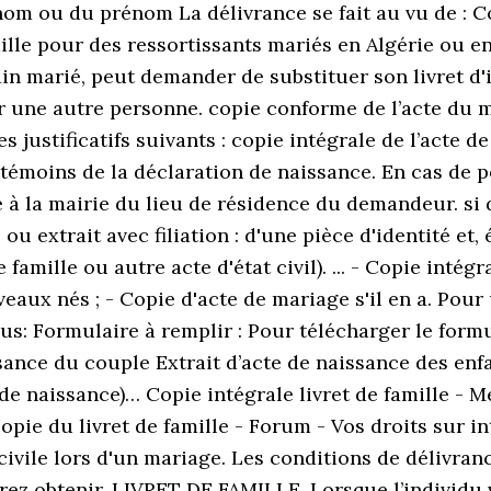
 nom ou du prénom La délivrance se fait au vu de : C
amille pour des ressortissants mariés en Algérie ou e
 marié, peut demander de substituer son livret d'ide
r une autre personne. copie conforme de l’acte du m
s justificatifs suivants : copie intégrale de l’acte
des témoins de la déclaration de naissance. En cas de p
 à la mairie du lieu de résidence du demandeur. si 
 ou extrait avec filiation : d'une pièce d'identité 
 famille ou autre acte d'état civil). ... - Copie intég
eaux nés ; - Copie d'acte de mariage s'il en a. Pour
us: Formulaire à remplir : Pour télécharger le for
ssance du couple Extrait d’acte de naissance des enf
u de naissance)… Copie intégrale livret de famille - 
pie du livret de famille - Forum - Vos droits sur int
ivile lors d'un mariage. Les conditions de délivran
irez obtenir. LIVRET DE FAMILLE. Lorsque l’individu