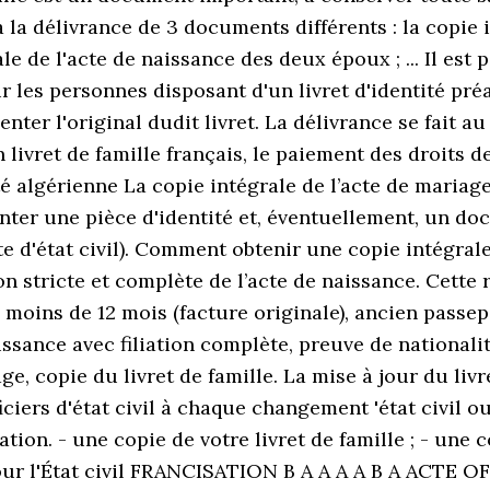
a délivrance de 3 documents différents : la copie int
ale de l'acte de naissance des deux époux ; ... Il est 
pour les personnes disposant d'un livret d'identité pré
ésenter l'original dudit livret. La délivrance se fai
livret de famille français, le paiement des droits d
ité algérienne La copie intégrale de l’acte de mari
ésenter une pièce d'identité et, éventuellement, un d
te d'état civil). Comment obtenir une copie intégrale
on stricte et complète de l’acte de naissance. Cette
e moins de 12 mois (facture originale), ancien passe
naissance avec filiation complète, preuve de nationa
e, copie du livret de famille. La mise à jour du livre
fficiers d'état civil à chaque changement 'état civil 
ion. - une copie de votre livret de famille ; - une c
pour l'État civil FRANCISATION B A A A A B A ACTE 