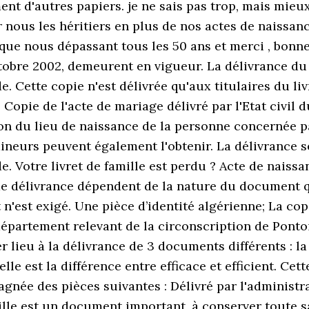
 d'autres papiers. je ne sais pas trop, mais mieux 
nous les héritiers en plus de nos actes de naissanc
 que nous dépassant tous les 50 ans et merci , bonne 
octobre 2002, demeurent en vigueur. La délivrance du 
. Cette copie n'est délivrée qu'aux titulaires du liv
 Copie de l'acte de mariage délivré par l'Etat civil d
n du lieu de naissance de la personne concernée par 
mineurs peuvent également l'obtenir. La délivrance s
e. Votre livret de famille est perdu ? Acte de naiss
 de délivrance dépendent de la nature du documen
 n'est exigé. Une pièce d’identité algérienne; La cop
 département relevant de la circonscription de Pont
lieu à la délivrance de 3 documents différents : la c
Quelle est la différence entre efficace et efficient. Ce
agnée des pièces suivantes : Délivré par l'administr
ille est un document important, à conserver toute sa 