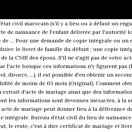
 d’état civil marocain (s’il y a lieu ou à défaut un e
acte de naissance de l'enfant délivrée par l'autorité
e de … Pour une demande de copie intégrale ou un ext
uire: le livret de famille du défunt ; une copie inté
 de la CNIE des époux. S'il ne s'agit pas de votre a
r l'acte lorsque ces informations n'y figurent pas (l
vol, divorce, ...), il est possible d'en obtenir un sec
alidité de moins de 03 mois (Original). Comment obte
extrait d'acte de mariage ainsi que des informations
 dont les informations sont devenues inexactes, à la 
acte de mariage peut donner lieu à la délivrance de
 copie intégrale. Bureau d’état civil du lieu de naissa
aut, le reste, c'est à dire certificat de mariage et li