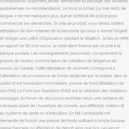
connaissance, quasiment jamais demandée au passage des douanes
australiennes ou néozélandaises. Le mois prochain j'ai mes tests de
langue, il ne me manquera plus que le certificat de police pour
commencer les démarches. Si cela se produit, vous devez obtenir
attestation de don notariée de la personne qui vous a donné l'argent
et rédiger une Lettre d'Explication clarifiant la situation. Je fais en effet
un apport de 80.000 euros, le reste étant financé par un prêt à la
banque postale. Les renseignements personnels comprennent la
preuve de revenu, comme lâavis de cotisation de lâAgence du
revenu du Canada. Cette attestation de virement correspond à
l'attestation de provenance de fonds réclamée par le notaire dans le
cadre d'une transaction immobilière. preuve de fond attestation de
don FAQ La Foire aux Questions (FAQ) est la sélection des meilleurs
messages du forum de discussion archivée selon une centaine de
rubriques allant de l'ouverture de compte, aux différents métiers et
au système de santé ou d'éducation. En fait l ambasade me
demande de fournir une preuve de fonds suffisant (compte bloque,
releve bancaire ou attestation de depot) ainsi que nos passeport