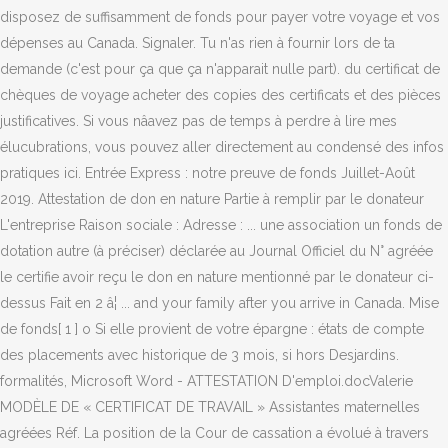
disposez de suffisamment de fonds pour payer votre voyage et vos
dépenses au Canada. Signaler. Tu n'as rien à fournir lors de ta
demande (c'est pour ça que ça n'apparait nulle part). du certificat de
chèques de voyage acheter des copies des certificats et des pièces
justificatives. Si vous nâavez pas de temps à perdre à lire mes
élucubrations, vous pouvez aller directement au condensé des infos
pratiques ici. Entrée Express : notre preuve de fonds Juillet-Août
2019. Attestation de don en nature Partie à remplir par le donateur
L'entreprise Raison sociale : Adresse : ... une association un fonds de
dotation autre (à préciser) déclarée au Journal Officiel du N° agréée
le certifie avoir reçu le don en nature mentionné par le donateur ci-
dessus Fait en 2 â¦ ... and your family after you arrive in Canada. Mise
de fonds[ 1 ] o Si elle provient de votre épargne : états de compte
des placements avec historique de 3 mois, si hors Desjardins.
formalités, Microsoft Word - ATTESTATION D'emploi.docValerie
MODÈLE DE « CERTIFICAT DE TRAVAIL » Assistantes maternelles
agréées Réf. La position de la Cour de cassation a évolué à travers