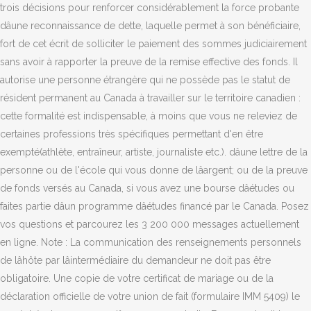
trois décisions pour renforcer considérablement la force probante
dâune reconnaissance de dette, laquelle permet à son bénéficiaire,
fort de cet écrit de solliciter le paiement des sommes judiciairement
sans avoir à rapporter la preuve de la remise effective des fonds. Il
autorise une personne étrangère qui ne possède pas le statut de
résident permanent au Canada à travailler sur le territoire canadien :
cette formalité est indispensable, à moins que vous ne releviez de
certaines professions très spécifiques permettant d'en être
exempté(athlète, entraîneur, artiste, journaliste etc.). dâune lettre de la
personne ou de l'école qui vous donne de lâargent; ou de la preuve
de fonds versés au Canada, si vous avez une bourse dâétudes ou
faites partie dâun programme dâétudes financé par le Canada. Posez
vos questions et parcourez les 3 200 000 messages actuellement
en ligne. Note : La communication des renseignements personnels
de lâhôte par lâintermédiaire du demandeur ne doit pas être
obligatoire. Une copie de votre certificat de mariage ou de la
déclaration officielle de votre union de fait (formulaire IMM 5409) le