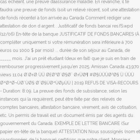
cas échéant. une preuve dâassurance maladie. En revanche, il te
faudra une preuve de fonds (soit un relevé récent, soit une attestation
de fonds récente) à ton arrivée au Canada Comment rediger une
attestation de don d argent . Justificatif de fonds bancai res.fS.wpd
(12/06) En-tête de la banque JUSTIFICATIF DE FONDS BANCAIRES (À
compléter uniquement si votre rémunération sera inférieure à 700
euros ou 1000 $ par mois) ... durée de son séjour au Canada, de
_____ mois. J'ai un prêt étudiant (deux en fait) que je suis en train de
rembourser progressivement jusqu'en 2025. Amissan Canada 43,970
views 11:04 Ø´Ø±Ø­ ÙÙ Ø£Ø³Ø¨Ø§Ø¨ Ø±ÙØ¶ #Ø§ÙÙÙØ²Ø§ Ù ÙÙÙ
ØªØªØ¬ÙØ¨ÙØ§ Ø¨Ø§ÙØªÙØµÙÙ | 2019 REFUS DE VISA-RECOURS
- Duration: 8:09. La preuve des fonds de subsistance, selon les
instances qui la requièrent, peut être faite par des relevés de
comptes bancaires, attestation bancaire, virement, avis de cotisation,
etc. Un permis de travail est un document émis par des agents du
gouvernement du Canada. EXEMPLE DE LETTRE BANCAIRE (Sur
papier en-tête de la banque) ATTESTATION Nous soussignés (nom et
coordonnées de la banque) certifions que notre client, Monsieur