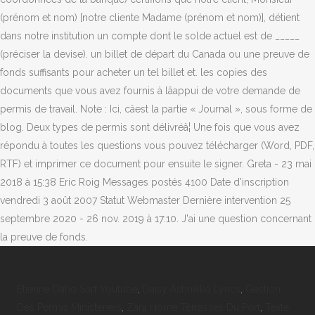
(prénom et nom) [notre cliente Madame (prénom et nom)], détient
dans notre institution un compte dont le solde actuel est de _____
(préciser la devise). un billet de départ du Canada ou une preuve de
fonds suffisants pour acheter un tel billet et. les copies des
documents que vous avez fournis à lâappui de votre demande de
permis de travail. Note : Ici, câest la partie « Journal », sous forme de
blog. Deux types de permis sont délivréâ¦ Une fois que vous avez
répondu à toutes les questions vous pouvez télécharger (Word, PDF,
RTF) et imprimer ce document pour ensuite le signer. Greta - 23 mai
2018 à 15:38 Eric Roig Messages postés 4100 Date d'inscription
vendredi 3 août 2007 Statut Webmaster Dernière intervention 25
septembre 2020 - 26 nov. 2019 à 17:10. J'ai une question concernant
la preuve de fonds.
Etienne Daho Surf Youtube
,
Daisy Ashnikko Lyrics
,
Gestion
Des Permis Ministériels
,
Zara Home Terrasses Du Port
,
Texte