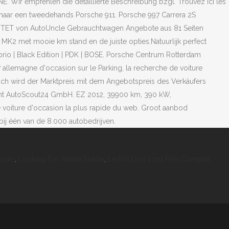
nçais
,
Looking For Alaska Netflix
,
Le Roi Lion 2019 Film Complet