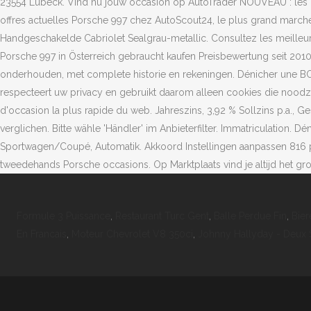
Formule 3 Puissance
,
Restaurant Turc Gent
,
Balle Perdue Fin
,
Bier
En Francais
,
Moteur Chevrolet V8 350ci
,
Johnny Hallyday - Deux