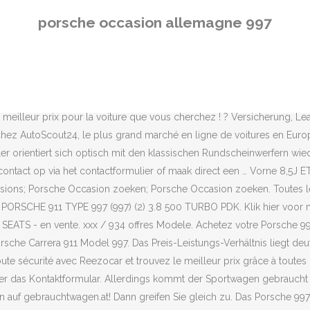
m September 2007 herausgebracht und basiert auf dem Turbo Coupé. Alufelgen 19“ CMS für Porsche 996 / 997. A la recherche de voitures Porsche 997 d'occasion ? Version. Gültig für max. Finden Sie Fahrzeuge in Ihrer Nähe mit der Umkreissuche. Jetzt mit E-Mail Adresse registrieren und Benachrichtigungen zum Wunschfahrzeug erhalten: AutoScout24 steht Ihnen aktuell aufgrund von Wartungsarbeiten nur eingeschränkt zur Verfügung. Essayez, c'est gratuit ! Bekijk het actuele aanbod aan Porsche 911 occasions op Autotrack.nl. Bestellen Sie Ihr neues Auto ganz einfach online & verbindlich. Porsche 997 Carrera S Cabriolet '05 88.000km. Porsche Niederlassung Stuttgart GmbH Porsche Platz 9 70435 Stuttgart Téléphone: +49 711 911-26220 Téléphone vente: +49 711 911-22800 Porsche occasions. Sind zu wenige Vergleichsmodelle vorhanden, kann kein Label vergeben werden. Von wem möchtest du ein Autocenter Gehrmann GmbH (14) DE-07407 Rudolstadt, Händler. Porsche 997 GT3R à vendre. Original Porsche 997 991 Carrera 18 Zoll Alufelgen Felgen Winterräder Felgendetails: Vorne: 8,0 x... Versand möglich. Du kannst sie unter 'Meine Suchen' (oben im Hauptmenü) jederzeit wieder ausführen. Elke dag nieuwe en tweedehands Porsche 997's online. Bekijk het volledige aanbod van tweedehands auto's in Rotterdam. Wir nehmen dein Feedback ernst, und arbeiten daran, jeden Tag noch ein bisschen besser zu werden. Parke noch weitere interessante Fahrzeuge, um sie auf dem Parkplatz miteinander zu vergleichen. Der Porsche 997.1 wurde von 2005 bis 2008 gebaut. Liefhebbers van de Duitse autobouwer opgelet: er staat een tweedehands Porsche 997 Turbo Coupé uit 2008 voor je klaar. Dann folgte die vielleicht größte Änderung des Modells. Möchten Sie neue Suchergebnisse zu Ihrer Suche erhalten? € 1.281,03, 2/3 aller Kunden erhalten 4,24 % eff. 1988 startete die Baureihe 964, 1994 folgte der 993. Diese Befragung ist anonym. Vorne 235/35ZR19 91Y 8J ET 57 Michelin 6mm DOT … Die Suche konnte nicht gespeichert werden. (afstandbediening),. Prix. Das Porsche 911 Coupé der Baureihe 997 kam 2004 auf den Markt, wurde bis 2013 gebaut und trat die Nachfolge der Baureihe 996 an. Markenbeschreibung Porsche 997 – konsequente Fortsetzung der Baureihe 911. Opties & accessoires: Nur fünf Jahre baut Porsche das Auto. Véhicules inspectés, garantis et livrés à Paris ou devant chez vous. Véhicules inspectés, garantis et livrés à Paris ou devant chez vous. Transmission. Sort de révision moteur / Boite Boite séquentielle avec relance des gaz 2 trains de pneus slick et wet Levage rapide sur vérins Acqui... 59000 . autoraeder24 GmbH. Trouvez la voiture de vos rêves. Finden Sie viele günstige Auto Angebote bei mobile.de – Deutschlands größtem Fahrzeugmarkt Klik hier voor meer informatie. EZ 2010, 124647 km, 368 kW, Cabrio/Roadster, Automatik. Das Modellangebot umfasste immer wieder Sondermodelle und leistungsoptimierte Varianten wie den Porsche GT3 innerhalb der als "Porsche 997" bekannten sechsten Generation, die von 2004 bis 2012 im Handel war. Mit dem Porsche 997 Turbo S Edition 918 Spyder bot Porsche exklusiv den Kunden des 918 Spyder ein Sondermodell an. Tweedehands Porsche 911 kopen? Klik hier voor meer informatie. Um E-Mail-Benachrichtigungen für neue Suchergebnisse und die Synchronisation zwischen verschiedenen Endgeräten zu aktivieren, musst Du Dich anmelden. Verkaufen Sie Ihr Auto. Sie können auch Wert
porsche occasion allemagne 997