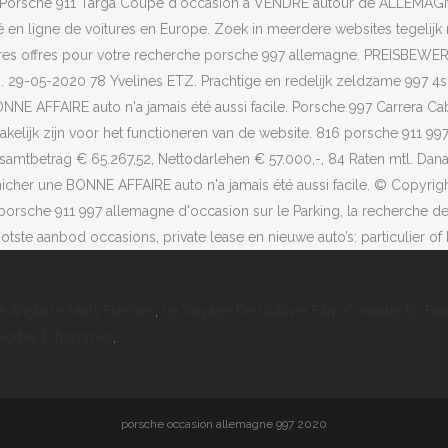
e Anglaise Mots Fléchés
,
Le Voyage De Gulliver Film Complet En Fra
 Sortes D'hommes
,
porsche occasion allemagne 997 2020