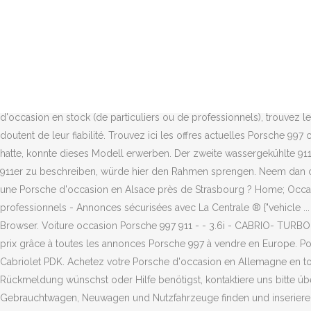
Ohne Bewertung. Porsche Centrum Groningen respecteert uw privacy en gebruikt daarom alleen cookies die noodzakelijk zijn voor het functioneren van de website. 286 annonces de particuliers et pro de Porsche 911 à comparer facilement grâce à la technologie AutoVisual. Vous voulez une voiture neuve moins chère ou une occasion avec peu … 2/3 aller Kunden erhalten 3,99 % eff. Neu Porsche 997 Carrera Turbo Cabrio"Sport Chrono Plus"Navi Inserat online seit 17.12.2020, 18:30. Wir nennen das Porsche Standards. Auto beschikbaar zonder vertraging. We use cookies and tracking technologies on our website to help us provide you with the best possible experience and to ensure that our communications with you are relevant. € 1.073,15, 2/3 aller Kunden erhalten 3,69 % eff. Die Differenz daraus führt zur Vergabe unserer Labels. 829 porsche 911 997 allemagne d'occasion sur le Parking, la recherche de voiture d'occasion la plus rapide du web. 14 Porsche 997 occasions in Rotterdam vanaf € 33.950. Bitte versuche es später noch einmal. Recherchez une Porsche d'occasion parmi les meilleures sélections de nos partenaires Porsche Allemagne . DE ALLEMAGNE PORSCHE991RR. Grâce à nos milliers de Porsche 997 d'occasion en stock (de particuliers ou de professionnels), trouvez le meilleur prix pour la voiture que vous cherchez ! ? Versicherung, Leasing. Nombreux sont les modèles disponibles sur le marché, mais doutent de leur fiabilité. Trouvez ici les offres actuelles Porsche 997 chez AutoScout24, le plus grand marché en ligne de voitures en Europe. 113.900 € Details. Nur, wer bereits einen 918 Spyder vorbestellt hatte, konnte dieses Modell erwerben. Der zweite wassergekühlte 911er orientiert sich optisch mit den klassischen Rundscheinwerfern wieder mehr an der ursprünglichen 911er Form. Die ganze Historie des 911er zu beschreiben, würde hier den Rahmen sprengen. Neem dan contact op via het contactformulier of maak direct een … Vorne 8,5J ET 55 KBA 47878 Hinten 11J ET 67 KBA 47879. Vous souhaitez acheter une Porsche d'occasion en Alsace près de Strasbourg ? Home; Occasions; Porsche Occasion zoeken; Porsche Occasion zoeken. Toutes les annonces Voiture Porsche d'occasion - Particuliers et professionnels - Annonces sécurisées avec La Centrale ® {"vehicle ... PORSCHE 911 TYPE 997 (997) (2) 3.8 500 TURBO PDK. Klik hier voor meer informatie. Um mobile.de nutzen zu können, musst Du Deinen Browser. Voiture occasion Porsche 997 911 - - 3.6i - CABRIO- TURBO SEATS - en vente. xxx / 934 offres Modele. Achetez votre Porsche 997 d'occasion en toute sécurité avec Reezocar et trouvez le meilleur prix grâce à toutes les annonces Porsche 997 à vendre en Europe. Porsche Carrera 911 Model 997. Das Preis-Leistungs-Verhältnis liegt deutlich unter dem aktuellen Marktwert. Porsche 911 (997) Carrera S Cabriolet PDK. Achetez votre Porsche d'occasion en Allemagne en toute sécurité avec Reezocar et trouvez le meilleur prix grâce à toutes les annonces Porsche à vendre en Europe. Wenn du von uns Rückmeldung wünschst oder Hilfe benötigst, kontaktiere uns bitte über das Kontaktformular. Allerdings kommt der Sportwagen gebraucht zumeist auch nicht ohne Mängel oder Probleme aus. Gebrauchtwagen, Neuwagen und Nutzfahrzeuge finden und inserieren auf gebrauchtwagen.at! Dann greifen Sie gleich zu. Das Porsche 997 Cabrio gehört zu den jüngeren Modellen der Reihe Porsche 997, es wurde erstmals i