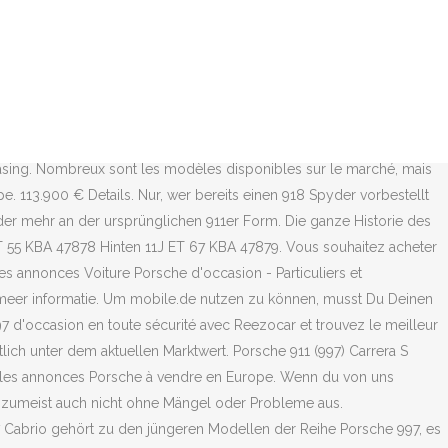
erhalt dazu sagen. Porsche 997. eBay Kleinanzeigen - Kostenlos. Als klassischer Porsche ist der 911 einer der bekanntesten Sportwagen der Welt. Occasion Porsche 997 : petites annonces de voitures d'occasion et récentes de Porsche 997 disponibles à l'achat sur le site voiture-de-prestige.com Livrée neuve en allemagne avec plus de 28.000€ doptions: -freins. Trouvez l'automobile de vos rêves. Mit dem Porsche 997 hat der deutsche Autobauer im Jahr 2004 eine weitere Generation der hoch angesehenen und in der Autowelt legendären Baureihe 911 vorgestellt. Op Marktplaats vind je altijd het grootste aanbod occasions, private lease en nieuwe auto’s: particulier of bij één van de 8.000 autobedrijven. Sie wirken nahbar und scheinen für Sparfüchse in greifbarer Nähe zu sein. Die Preisbewertung gibt objektiv Aufschluss über das Preis-Leistungs-Verhältnis eines Angebots verglichen mit ähnlichen Fahrzeugmodellen. Einfach. Klassieke en recente modellen. Unter der ausschließlichen Verwendung von Porsche Originalteilen und mit professioneller Aufbereitung durch unsere Porsche Techniker. 30.11.2020. Lokal. Diese Fahrzeuge fließen dann auch nicht in die Berechnung mit ein. Porsche wollte damit die Wartezeit auf den Supersportwagen 918 Spyder überbrücken. Porsche ist für seine Vielzahl von Modellvarianten bekannt und auch vom Typ 997 können Interessenten zwischen der geschlossenen Version, dem Targa sowie dem … € 762,-, *Preise wurden anhand eines beispielhaften Käuferprofils errechnet, alle Details, 2/3 aller Kunden erhalten 3,99 % eff. Kreditvermittlung durch FFG FINANZCHECK Finanzportale GmbH, Winterstraße 2, 22765 Hamburg. Garantie réseau Porsche . ? In de 997 herkennen de meeste Porsche liefhebbers de voor hen optimale 911. EZ 2008, 40000 km, 261 kW, Sportwagen/Coupé, Automatik. Cette Porsche 911 GT3R (997) de la catégorie GT3 est équipée du dernier kit et des dernières évolutions Porsche de 2016. 75223 Niefern- Öschelbron. Welcome to the official Porsche Website with detailed information about Porsche Models, Pre-owned Cars, Porsche Motorsport, the company, etc. Jahreszins, 3,63 % Sollzins p.a., Gesamtbetrag € 90.144,34, Nettodarlehen € 79.500,-, 84 Raten mtl. eBay Kleinanzeigen: Porsche 997, Gebrauchtwagen kaufen oder verkaufen - Jetzt finden oder inserieren! Kontakt. PRO. Im Supertest vergleichen wir den 500 PS starken Porsche 911 Turbo der 997 … Auto beschikbaar zonder vertraging. Stuttgart Automobile est un cabinet de courtage Spécialiste Porsche indépendant, situé à Stuttgart, en Allemagne, à la source de l'usine Porsche. Der Start seiner Karriere zog allerdings erst einmal eine Auseinandersetzung mit einem anderen Hersteller nach sich, und später, als Frontmotoren in Mode kamen, drohte dem 911 tatsächlich das Aus. 911; Boxster; Cayman; Cayenne; Macan; Panamera; Filtre critères . Besonderheiten und Mängel zu diesem Angebot zu beachten. 54292 Trier. 1.099 € 50170 Kerpen. NOUVEAU : les Porsche 911 d'occasion à VENDRE autour de ALLEMAGNE. Verkauf. Voertuigen geïnspecteerd, gegarandeerd en geleverd in Parijs of voor u. Jahreszins, 4,16 % Sollzins p.a., Gesamtbetrag € 45.020,34, Nettodarlehen € 39.000,-, 84 Raten mtl. Porsche 997 speedster (911) limited edition 2011 11 220km 800cc – 4