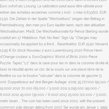
Euro sofort als Lösung. La calibration peut aussi être utilisée pour
entrer des échelles anciennes comme 1 inch : 1 mile (1:63360). EUR
13,50. Die Zahlen in der Spalte "Wechselkurs" zeigen den Betrag in
Fremdwährung, den man pro Euro kaufen kann, nach den aktuellen
Wechselkursen. MwSt. Die Wechselkursrate für Pence Sterling wurde
zuletzt am 17. Metallbox. Fast. No fees* Sign Up *Charges may
occasionally be applied by a third … Rasentraktor. EUR 15,90 Versand.
13,95 € En stock Nouveau 2 euro Luxembourg 2020 Prince Henri
d‘Orange couleur 4. EuroGraphics World of Birds 2000-Piece
Puzzle. Tapez "1.2" dans la case pour les m dans la colonne droite et
lisez le résultat après un clic de la souris sur une place libre de la
fenêtre ou sur le bouton "calculer" dans la colonne de gauche (3
cm). Doppelkreuz auf drei Bergen Auflage: 2009 35.777.000 (95.100 /
15.000) 2010 70.000 (65.000 / 5.000) 2011 5.055.000 (49.000 /
6.000) 2012 45.000 (39.000 / 6.000) 2013 25.000 (20.000 / 5.000)…
mehr lesen … The coin has been used since 2002, with the present
common side design dating from 2007. Sie wurde am Januar 1, 1999