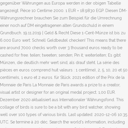
gegenüber Währungen aus Europa werden in der obigen Tabelle
angezeigt. Pièce 10 Centime 2000. 1 EUR = 18.9830 EGP. Diesen DM-
Währungsrechner brauchen Sie zum Beispiel für die Umrechnung
einer noch auf DM eingetragenen alten Grundschuld in einem
Grundbuch. 19.11.2019 | Geld & Recht Diese 1-Cent-Münze ist bis zu
6.000 Euro wert: Schnell Geldbeutel checken! This means that there
are around 7000 checks worth over 3 thousand euros ready to be
cashed for free. teilen; tweeten; senden; Pin it; weiterleiten; Es gibt
Münzen, die deutlich mehr wert sind, als drauf steht. La série des
pièces en euros comprend huit valeurs : 1 cent(ime), 2, 5, 10, 20 et 50
cent(ime)s, 1 euro et 2 euros. für Stück. 2021 edition of the Prix de la
Monnaie de Paris La Monnaie de Paris awards a prize to a creator,
visual artist or designer for an original medal project. 1,00 EUR.
Dezember 2020 aktualisiert aus Internationaler Währungsfond. This
collage of birds is sure to be a bit with any bird watcher, showing
well over 100 types of various birds. Last updated: 2020-12-06 10:35
UTC. Se termine à 20 déc. Search the world's information, including