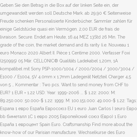
Geben Sie den Betrag in die Box auf der linken Seite ein, der
umgewandelt werden soll Deutsche Mark. ab 29,90 € Seitenweise
Freude schenken Personalisierte Kinderbücher. Sammler zahlen für
einige Geldstücke quasi ein Vermögen. 2,00 EUR de frais de
livraison. Secure. Endet am Heute, 16:44 MEZ 13Std 26 Min. The
grade of the coin, the market demand and its rarity (i.e. Nouveau 1
euro Monaco 2020 Albert II. Pièce 1 Centime 2000. Verfasser Foxi
(250995) 05 Mär. CELLONIC® Qualitäts Ladekabel 1,20m, 1A
kompatibel mit Sony PSP-1000/1004 / 2000/2004 / 3000/3004 /
E1000 / E1004, 5V 4.0mm x 1.7mm Ladegerät Netzteil Charger 4,5
von 5 … Kommentar : Two pcs. Want to send money from CHF to
EUR? 1 EUR = 1.22 USD: Year: 1999-2006 ... $ 1.22: 2000: M:
89.250.000: 50.000-$ 1.22: 1999: M: 100.151.000: 49.000-$ 1.22: Tags:
Espana 1 евро España Евросоюз EU 1 euro Juan Carlos I 1euro Евро
bb биметалл 1C 1 евро 2005 Европейский союз (Евро) 1 Euro
España 1 евроцент Spain Euro. Craftsmanship Find more about the
know-how of our Parisian manufacture. Wechselkurse des Euro