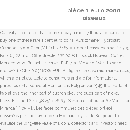
pièce 1 euro 2000
oiseaux
Curiosity: a collector has come to pay almost 7 thousand euros to
buy one of these rare 1 cent euro coins. Aufsitzmäher Hydrostat
Getriebe Hydro Gaer (MTD) EUR 189,00. oder Preisvorschlag. à 15:05
Paris 6 j 22 h. ou Offre directe. 239,00 € En stock Nouveau Coffret
Monaco 2020 Brillant Universel. EUR 7,00 Versand. Want to send
money? 1 EGP = 0.0526786 EUR. All figures are live mid-market rates,
which are not available to consumers and are for informational
purposes only. Konvolut Münzen aus Belgien vor 1945. It is made of
two alloys: the inner part of cupronickel, the outer part of nickel
brass. Finished Size: 38.25" x 26.63". Schachtel. of butter #2 Verfasser
Miranda °_° 05 Mär. Les faces communes des pièces ont été
dessinées par Luc Luycx, de la Monnaie royale de Belgique. To
evaluate the long-title value of a coin, collectors and investors need