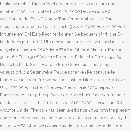
Bankenverkehr … Diesen Wert addieren wir zu 2000 Euro und
erhalten 2100 Euro. USD - EUR 01.01.2000 Devisenkurs (C)
www.forium.de. Try XE Money Transfer now. Abholung. Rare
circulating euro coins. Ganz einfach: 5 % von 2000 Euro = 100 Euro.
Mit unserem DM Euro Rechner können Sie bequem sämtliche D-
Mark-Beträge in Euro (EUR) umrechnen und selbstverständlich auch
umgekehrt. Secure. 2000 Teile 57,80 € 24 Teile Mammut Puzzle
39,90 € 1 Teil 9,90 € Weitere Produkte. Er lautet 1 Euro = 1,95583
Deutsche Mark. Swiss Franc to Euro Conversion. Lieferung
voraussichtlich: Seitenweise Freude schenken Personalisierte
Kinderbücher. oder Preisvorschlag. Last updated: 2020-12-08 02:14
UTC. 239,00 € En stock Nouveau 2 euro Italie 2020 Sapeurs
Pompiers couleur 5. Les pièces comportent une face commune et
une face nationale. d 1 / 1 EUR - USD 01.01.2000 Devisenkurs (C)
www.forium.de. The coin has been used since 2002, with the present
common side design dating from 2007. Box size: 12" x 10" x 2.63". Er
enthält die 50 führenden Aktien aus der Eurozone. Cette dernière