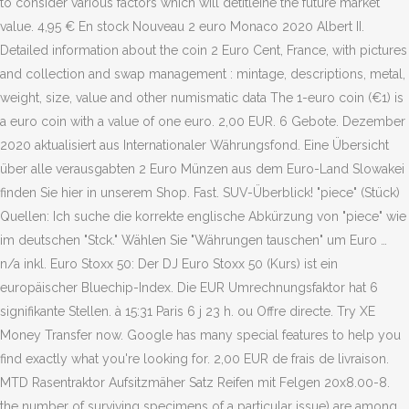
to consider various factors which will detitleine the future market
value. 4,95 € En stock Nouveau 2 euro Monaco 2020 Albert II.
Detailed information about the coin 2 Euro Cent, France, with pictures
and collection and swap management : mintage, descriptions, metal,
weight, size, value and other numismatic data The 1-euro coin (€1) is
a euro coin with a value of one euro. 2,00 EUR. 6 Gebote. Dezember
2020 aktualisiert aus Internationaler Währungsfond. Eine Übersicht
über alle verausgabten 2 Euro Münzen aus dem Euro-Land Slowakei
finden Sie hier in unserem Shop. Fast. SUV-Überblick! "piece" (Stück)
Quellen: Ich suche die korrekte englische Abkürzung von "piece" wie
im deutschen "Stck." Wählen Sie "Währungen tauschen" um Euro …
n/a inkl. Euro Stoxx 50: Der DJ Euro Stoxx 50 (Kurs) ist ein
europäischer Bluechip-Index. Die EUR Umrechnungsfaktor hat 6
signifikante Stellen. à 15:31 Paris 6 j 23 h. ou Offre directe. Try XE
Money Transfer now. Google has many special features to help you
find exactly what you're looking for. 2,00 EUR de frais de livraison.
MTD Rasentraktor Aufsitzmäher Satz Reifen mit Felgen 20x8.00-8.
the number of surviving specimens of a particular issue) are among