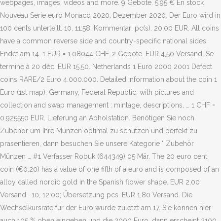
webpages, images, videos and more. 9 Gebote. 5,95 € En stock
Nouveau Serie euro Monaco 2020. Dezember 2020. Der Euro wird in
100 cents unterteilt. 10, 11:58; Kommentar: pc(s). 20,00 EUR. All coins
have a common reverse side and country-specific national sides.
Endet am 14. 1 EUR = 1.08044 CHF. 2 Gebote. EUR 4,50 Versand. Se
termine à 20 déc. EUR 15,50. Netherlands 1 Euro 2000 2001 Defect
coins RARE/2 Euro 4.000.000. Detailed information about the coin 1
Euro (1st map), Germany, Federal Republic, with pictures and
collection and swap management : mintage, descriptions, … 1 CHF =
0.925550 EUR. Lieferung an Abholstation. Benötigen Sie noch
Zubehör um Ihre Münzen optimal zu schützen und perfekt zu
präsentieren, dann besuchen Sie unsere Kategorie " Zubehör
Münzen … #1 Verfasser Robuk (644349) 05 Mär. The 20 euro cent
coin (€0.20) has a value of one fifth of a euro and is composed of an
alloy called nordic gold in the Spanish flower shape. EUR 2,00
Versand . 10, 12:00; Übersetzung pcs. EUR 1,80 Versand. Die
Wechselkursrate für der Euro wurde zuletzt am 17. Sie können hier
auch 105 % oben eingeben und die 2000 Euro, dann erscheint 2100