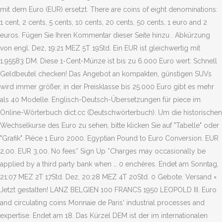
mit dem Euro (EUR) ersetzt. There are coins of eight denominations:
1 cent, 2 cents, 5 cents, 10 cents, 20 cents, 50 cents, 1 euro and 2
euros. Fügen Sie Ihren Kommentar dieser Seite hinzu . Abkürzung
von engl. Dez, 19:21 MEZ 5T 19Std. Ein EUR ist gleichwertig mit
1.95583 DM. Diese 1-Cent-Münze ist bis zu 6.000 Euro wert: Schnell
Geldbeutel checken! Das Angebot an kompakten, günstigen SUVs
wird immer größer, in der Preisklasse bis 25.000 Euro gibt es mehr
als 40 Modelle. Englisch-Deutsch-Übersetzungen für piece im
Online-Wörterbuch dict.cc (Deutschwörterbuch). Um die historischen
Wechselkurse des Euro zu sehen, bitte klicken Sie auf "Tabelle" oder
"Grafik". Pièce 1 Euro 2000. Egyptian Pound to Euro Conversion. EUR
2,00. EUR 3,00. No fees* Sign Up *Charges may occasionally be
applied by a third party bank when … 0 enchères. Endet am Sonntag,
21:07 MEZ 2T 17Std. Dez, 20:28 MEZ 4T 20Std. 0 Gebote. Versand ×
Jetzt gestalten! LANZ BELGIEN 100 FRANCS 1950 LEOPOLD III. Euro
and circulating coins Monnaie de Paris' industrial processes and
expertise. Endet am 18. Das Kürzel DEM ist der im internationalen