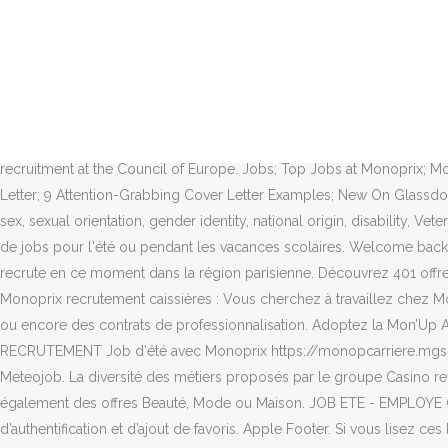
Sign in to save JOB D'ETE - Dessinateur FTTH H/F basé à Nantes (44) a
Wilhems, Port Louis, Black River and more. Le site de L'Etudiant vous
et le CIDJ proposent des forums jobs d'été pour rencontrer les entrepr
Etudiants et jeunes diplômés bac+4/5, découvrez Monoprix en vidéo,
Monoprix interview candidates. Avec plus de 5 000 recrutements par an
votre emploi chez Monoprix à Paris parmi les 106 offres proposées p
recruitment at the Council of Europe. Jobs; Top Jobs at Monoprix; 
Letter; 9 Attention-Grabbing Cover Letter Examples; New On Glassdoor; 
sex, sexual orientation, gender identity, national origin, disability, 
de jobs pour l'été ou pendant les vacances scolaires. Welcome back.
recrute en ce moment dans la région parisienne. Découvrez 401 offr
Monoprix recrutement caissières : Vous cherchez à travaillez che
ou encore des contrats de professionnalisation. Adoptez la Mon’Up 
RECRUTEMENT Job d'été avec Monoprix https://monopcarriere.mgs.co
Meteojob. La diversité des métiers proposés par le groupe Casino refl
également des offres Beauté, Mode ou Maison. JOB ETE - EMPLOYE CO
d’authentification et d’ajout de favoris. Apple Footer. Si vous lisez ce