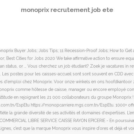
t LTD Recrutement. Voici les offres récentes incluant le mot clé monop
monoprix recrutement job ete
 propose des milliers d'offres de stages, jobs étudiants, emploi en a
ises, rédiger son CV ou sa lettre de motivation, consulter des millier
 et trouvez toutes les infos recrutement pour un stage ou un emploi
, en France et à l’international, chaque candidature est étudiée avec
ar Jobijoba CDI, CDD, Stages ☑ Alertes personnalisées par mail Uncov
Monoprix Buyer Jobs; Jobs Tips; 11 Recession-Proof Jobs; How to Get
Best Cities for Jobs 2020 We take affirmative action to ensure equal o
Veteran status, or … Vous cherchez un job étudiant? Zoek je vacatures i
 Les postes pour les caisses-accueil sont sont souvent en CDD avec 
es d'emploi chez Monoprix. Voor onze winkels en ons hoofdkantoor z
z Monoprix comme hôtesse de caisse, manager ou encore employé com
Attitude en rejoignant les 21 000 collaborateurs du groupe Monopri
m.tn/EspEtu https://monopcarriere.mgs.com.tn/EspEtu. 1000+ offre
ète la grande diversité de ses activités et domaines d‘expertises. L’
MMERCIAL LIBRE SERVICE CAISSE RAYON EPICERIE - En poursuivant vot
s lignes, c’est que la marque Monoprix vous inspire d’ores et déjà et vou