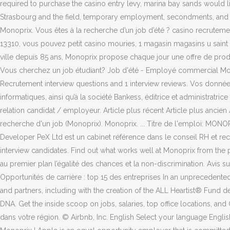
required to purchase the casino entry levy, marina bay sands would lik
Strasbourg and the field, temporary employment, secondments, and t
Monoprix. Vous êtes à la recherche d’un job d’été ? casino recrutem
13310, vous pouvez petit casino mouries, 1 magasin magasins u saint 
ville depuis 85 ans, Monoprix propose chaque jour une offre de produi
Vous cherchez un job étudiant? Job d'été - Employé commercial Mono
Recrutement interview questions and 1 interview reviews. Vos donnée
informatiques, ainsi qu’à la société Bankess, éditrice et administratri
relation candidat / employeur. Article plus récent Article plus ancien
recherche d'un job (Monoprix). Monoprix. ... Titre de l'emploi: MONO
Developer PeX Ltd est un cabinet référence dans le conseil RH et re
interview candidates. Find out what works well at Monoprix from the
au premier plan l’égalité des chances et la non-discrimination. Avis su
Opportunités de carrière : top 15 des entreprises In an unprecedented
and partners, including with the creation of the ALL Heartist® Fund 
DNA.
Get the inside scoop on jobs, salaries, top office locations, and
dans votre région. © Airbnb, Inc. English Select your language Engl