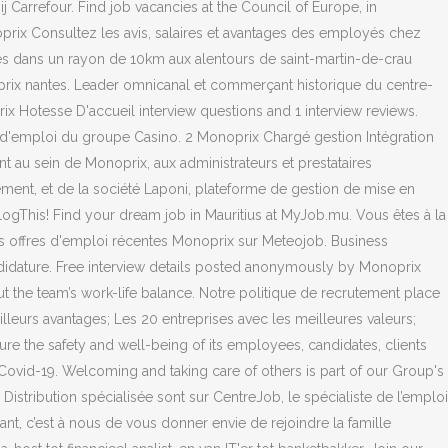
j Carrefour. Find job vacancies at the Council of Europe, in
rix Consultez les avis, salaires et avantages des employés chez
es dans un rayon de 10km aux alentours de saint-martin-de-crau
noprix nantes. Leader omnicanal et commerçant historique du centre-
ix Hotesse D'accueil interview questions and 1 interview reviews.
 d'emploi du groupe Casino. 2 Monoprix Chargé gestion Intégration
au sein de Monoprix, aux administrateurs et prestataires
utement, et de la société Laponi, plateforme de gestion de mise en
 BlogThis! Find your dream job in Mauritius at MyJob.mu. Vous êtes à la
es offres d'emploi récentes Monoprix sur Meteojob. Business
ndidature. Free interview details posted anonymously by Monoprix
 the team’s work-life balance. Notre politique de recrutement place
illeurs avantages; Les 20 entreprises avec les meilleures valeurs;
ure the safety and well-being of its employees, candidates, clients
Covid-19. Welcoming and taking care of others is part of our Group's
Distribution spécialisée sont sur CentreJob, le spécialiste de l’emploi
, c’est à nous de vous donner envie de rejoindre la famille