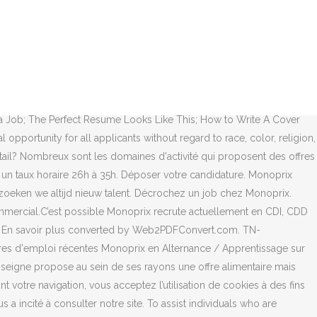
rix ete.. Voir aussi: Monoprix. Full-time and part-time jobs in Plaine
lternance à pourvoir très rapidement. Le réseau Information Jeunesse
s d'offres de jobs d'été, emplois saisonniers dans toute la France.
 Rejoignez-nous. Free interview details posted anonymously by
 la même attention selon un processus clair et transparent. Trouvez
er why Monoprix is the best company for you. Official site for
 a Job; The Perfect Resume Looks Like This; How to Write A Cover
pportunity for all applicants without regard to race, color, religion,
n retail? Nombreux sont les domaines d'activité qui proposent des offres
un taux horaire 26h à 35h. Déposer votre candidature. Monoprix
oeken we altijd nieuw talent. Décrochez un job chez Monoprix.
mercial.C’est possible Monoprix recrute actuellement en CDI, CDD
x ! En savoir plus converted by Web2PDFConvert.com. TN-
s d'emploi récentes Monoprix en Alternance / Apprentissage sur
enseigne propose au sein de ses rayons une offre alimentaire mais
re navigation, vous acceptez l’utilisation de cookies à des fins
s a incité à consulter notre site. To assist individuals who are