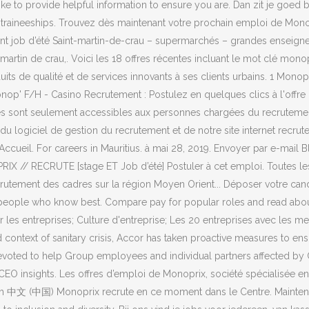
e to provide helpful information to ensure you are. Dan zit je goed bi
raineeships. Trouvez dès maintenant votre prochain emploi de Monop
ent job d’été Saint-martin-de-crau – supermarchés – grandes enseign
martin de crau,. Voici les 18 offres récentes incluant le mot clé mo
ts de qualité et de services innovants à ses clients urbains. 1 Monopr
p' F/H - Casino Recrutement : Postulez en quelques clics à l'offre
s sont seulement accessibles aux personnes chargées du recrutement 
ce du logiciel de gestion du recrutement et de notre site internet recr
 Accueil. For careers in Mauritius. à mai 28, 2019. Envoyer par e-mail
PRIX // RECRUTE [stage ET Job d’été] Postuler à cet emploi. Toutes l
crutement des cadres sur la région Moyen Orient... Déposer votre ca
 people who know best. Compare pay for popular roles and read about
r les entreprises; Culture d'entreprise; Les 20 entreprises avec les me
 context of sanitary crisis, Accor has taken proactive measures to ens
devoted to help Group employees and individual partners affected by 
 CEO insights. Les offres d’emploi de Monoprix, société spécialisée en 
ish 中文 (中国) Monoprix recrute en ce moment dans le Centre. Maintenant