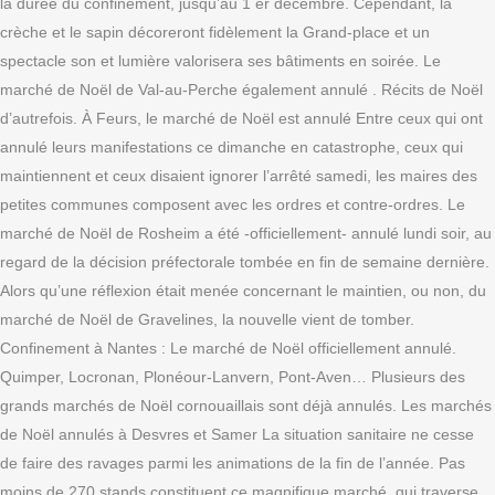
la durée du confinement, jusqu’au 1 er décembre. Cependant, la
crèche et le sapin décoreront fidèlement la Grand-place et un
spectacle son et lumière valorisera ses bâtiments en soirée. Le
marché de Noël de Val-au-Perche également annulé . Récits de Noël
d’autrefois. À Feurs, le marché de Noël est annulé Entre ceux qui ont
annulé leurs manifestations ce dimanche en catastrophe, ceux qui
maintiennent et ceux disaient ignorer l’arrêté samedi, les maires des
petites communes composent avec les ordres et contre-ordres. Le
marché de Noël de Rosheim a été -officiellement- annulé lundi soir, au
regard de la décision préfectorale tombée en fin de semaine dernière.
Alors qu’une réflexion était menée concernant le maintien, ou non, du
marché de Noël de Gravelines, la nouvelle vient de tomber.
Confinement à Nantes : Le marché de Noël officiellement annulé.
Quimper, Locronan, Plonéour-Lanvern, Pont-Aven… Plusieurs des
grands marchés de Noël cornouaillais sont déjà annulés. Les marchés
de Noël annulés à Desvres et Samer La situation sanitaire ne cesse
de faire des ravages parmi les animations de la fin de l’année. Pas
moins de 270 stands constituent ce magnifique marché, qui traverse