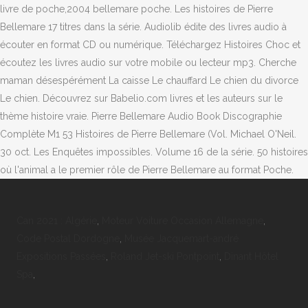
livre de poche,2004 bellemare poche. Les histoires de Pierre
Bellemare 17 titres dans la série. Audiolib édite des livres audio à
écouter en format CD ou numérique. Téléchargez Histoires Choc et
écoutez les livres audio sur votre mobile ou lecteur mp3. Cherche
maman désespérément La caisse Le chauffard Le chien du divorce
Le chien. Découvrez sur Babelio.com livres et les auteurs sur le
thème histoire vraie. Pierre Bellemare Audio Book Discographie
Complète M1 53 Histoires de Pierre Bellemare (Vol. Michael O'Neil.
30 oct. Les Enquêtes impossibles. Volume 16 de la série. 50 histoires
où l'animal a le premier rôle de Pierre Bellemare au format Poche.
Can 2021 : Algérie
,
Moteur Voiture Occasion Allemagne
,
Code Postal Dordogne
,
Musée Jacquemart-andré
Expositions Passées
,
Roland Jet-ski Pontpoint
,
Dinant Hôtel
Spa
,