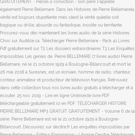
GRATUITEMENT - Pièces à conviction - Son père s'appelle
également Pierre Bellemare. Dans les Histoires de Pierre Bellemarela
vérité est toujours stupéfiante mais câest la vérité quâelle soit
tragique ou drôle, absurde ou fantastique, insolite ou terrifiante.
Procurez-vous dès maintenant les livres audio de la série Histoires
Choc sur Audible.ca. Télécharger Pierre Bellemare - Pack 41 Livres
Pdf gratuitement sur T2 Les dossiers extraordinaires T3 Les Enquêtes
impossibles Les genies de. Pierre BELLEMARE (7 livres audio) Pierre
Bellemare, né le 21 octobre 1929 à Boulogne-Billancourt et mort le
26 mai 2018 à Suresnes, est un écrivain, homme de radio, chanteur,
conteur, animateur et producteur de télévision français. Retrouvez
dans cette collection tous nos livres audio gratuits à télécharger et à
écouter. 25 nov. 2019 - Lire en ligne Un(e)secte livre PDF
téléchargeable gratuitement ici en PDF. TÉLÉCHARGER HISTOIRE
PIERRE BELLEMARE MP3 GRATUIT GRATUITEMENT - Volume 6 de la
série. Pierre Bellemare est né le 21 octobre 1929 à Boulogne-
Billancourt. Découvrez sur decitre.fr Les enquêtes impossibles par
Pierre Bellemare - Éditeur Flammarion - Librairie Decitre Télécharger