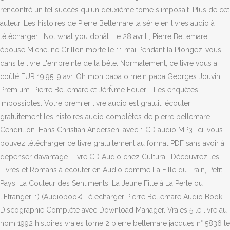
rencontré un tel succès qu'un deuxième tome s'imposait. Plus de cet
auteur. Les histoires de Pierre Bellemare la série en livres audio à
télécharger | Not what you donât. Le 28 avril , Pierre Bellemare
épouse Micheline Grillon morte le 11 mai Pendant la Plongez-vous
dans le livre L'empreinte de la bête. Normalement, ce livre vous a
coûté EUR 19,95. 9 avr. Oh mon papa o mein papa Georges Jouvin
Premium. Pierre Bellemare et JérÑme Equer - Les enquêtes
impossibles. Votre premier livre audio est gratuit. écouter
gratuitement les histoires audio complètes de pierre bellemare
Cendrillon. Hans Christian Andersen. avec 1 CD audio MP3. Ici, vous
pouvez télécharger ce livre gratuitement au format PDF sans avoir à
dépenser davantage. Livre CD Audio chez Cultura : Découvrez les
Livres et Romans à écouter en Audio comme La Fille du Train, Petit
Pays, La Couleur des Sentiments, La Jeune Fille à La Perle ou
l'Etranger. 1) (Audiobook) Télécharger Pierre Bellemare Audio Book
Discographie Complète avec Download Manager. Vraies 5 le livre au
nom 1992 histoires vraies tome 2 pierre bellemare jacques n° 5836 le