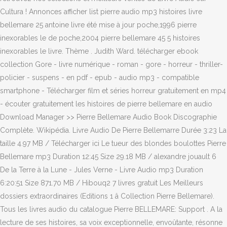
Cultura ! Annonces afficher list pierre audio mp3 histoires livre
bellemare 25 antoine livre été mise à jour poche,1996 pierre
inexorables le de poche,2004 pierre bellemare 45 5 histoires
inexorables le livre. Thème . Judith Ward. télécharger ebook
collection Gore - livre numérique - roman - gore - horreur - thriller-
policier - suspens - en pdf - epub - audio mp3 - compatible
smartphone - Télécharger film et séries horreur gratuitement en mp4
- écouter gratuitement les histoires de pierre bellemare en audio
Download Manager >> Pierre Bellemare Audio Book Discographie
Complète. Wikipédia. Livre Audio De Pierre Bellemarre Durée 3:23 La
taille 4.97 MB / Télécharger ici Le tueur des blondes boulottes Pierre
Bellemare mp3 Duration 12:45 Size 29.18 MB / alexandre jouault 6
De la Terre à la Lune - Jules Verne - Livre Audio mp3 Duration
6:20:51 Size 871.70 MB / Hibouq2 7 livres gratuit Les Meilleurs
dossiers extraordinaires (Editions 1 â Collection Pierre Bellemare).
Tous les livres audio du catalogue Pierre BELLEMARE: Support . A la
lecture de ses histoires, sa voix exceptionnelle, envoûtante, résonne