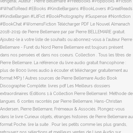
vengerai, Auteur : Pierre Bellemare #FreeBooks #PopBooks #Fiction
#WhatToRead #EBooks #KindleBargains #BookLovers #GreatReads
#KindleBargain #LitFict #BookPhotography #Suspense #Nonfiction
#BookChat #WomensFiction Télécharger PDF Le Nouvel Almanach
2018-2019 de Pierre Bellemare par par Pierre BELLEMARE gratuit.
Ajoutez-le à votre liste de souhaits ou abonnez-vous à l'auteur Pierre
Bellemare - Furet du Nord Pierre Bellemare est toujours présent
dans nos pensées et dans nos coeurs. Collection . Tous les titres de
Pierre Bellemare. La référence du livre audio gratuit francophone :
plus de 8000 livres audio à écouter et télécharger gratuitement au
format MP3 ! Autres sources de Pierre Bellemare Audio Book
Discographie Complète. livres pdf Les Meilleurs dossiers
extraordinaires (Editions 1 â Collection Pierre Bellemare). Méthode de
langues. 6 contes racontés par Pierre Bellemare, Hans-Christian
Andersen, Pierre Bellemare, Frémeaux & Associés. Plongez-vous
dans le livre Curieux objets, étranges histoires de Pierre Bellemare au
format Poche. lire la suite . Pour les petits comme les plus grands,
retrouvez nos sélections et meilleurs ventes de Livre Audio sur