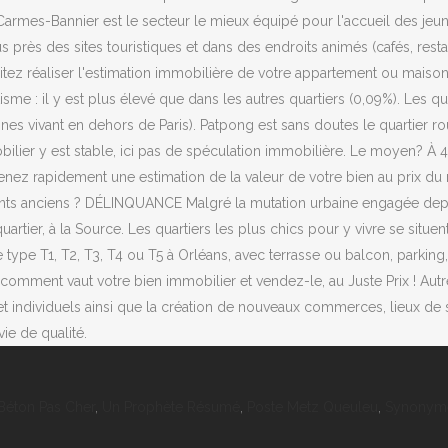
Carmes-Bannier est le secteur le mieux équipé pour l'accueil des jeu
us près des sites touristiques et dans des endroits animés (cafés, rest
aitez réaliser l'estimation immobilière de votre appartement ou maison
isme : il y est plus élevé que dans les autres quartiers (0,09%). Les 
 vivant en dehors de Paris). Patpong est sans doutes le quartier rou
ilier y est stable, ici pas de spéculation immobilière. Le moyen? À 
enez rapidement une estimation de la valeur de votre bien au prix du
ments anciens ? DÉLINQUANCE Malgré la mutation urbaine engagée depu
e quartier, à la Source. Les quartiers les plus chics pour y vivre se s
ype T1, T2, T3, T4 ou T5 à Orléans, avec terrasse ou balcon, parking, 
comment vaut votre bien immobilier et vendez-le, au Juste Prix ! Autre
 et individuels ainsi que la création de nouveaux commerces, lieux d
ie de qualité.
Béton Pas Cher
,
Un Prophète Résumé
,
Poste Metz Queuleu
,
Synonyme