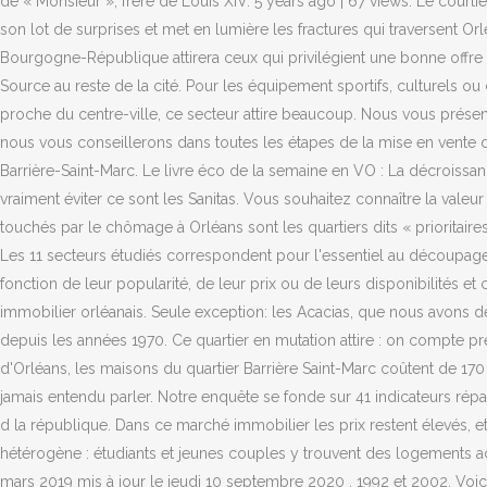
de « Monsieur », frère de Louis XIV. 5 years ago | 67 views. Le courti
son lot de surprises et met en lumière les fractures qui traversent 
Bourgogne-République attirera ceux qui privilégient une bonne offre 
Source au reste de la cité. Pour les équipement sportifs, culturels o
proche du centre-ville, ce secteur attire beaucoup. Nous vous présento
nous vous conseillerons dans toutes les étapes de la mise en vente
Barrière-Saint-Marc. Le livre éco de la semaine en VO : La décroissance
vraiment éviter ce sont les Sanitas. Vous souhaitez connaître la va
touchés par le chômage à Orléans sont les quartiers dits « prioritaire
Les 11 secteurs étudiés correspondent pour l'essentiel au découpage de
fonction de leur popularité, de leur prix ou de leurs disponibilités e
immobilier orléanais. Seule exception: les Acacias, que nous avons dé
depuis les années 1970. Ce quartier en mutation attire : on compte p
d'Orléans, les maisons du quartier Barrière Saint-Marc coûtent de 170
jamais entendu parler. Notre enquête se fonde sur 41 indicateurs rép
d la république. Dans ce marché immobilier les prix restent élevés, et
hétérogène : étudiants et jeunes couples y trouvent des logements 
mars 2019 mis à jour le jeudi 10 septembre 2020 . 1992 et 2002. Voici