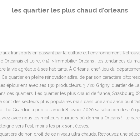
 rue Gambetta. Situé de l'autre côté de la Loire, Saint-Marceau était da
les quartier les plus chaud d'orleans
4. Depuis 2015 un pôle d'enseignement supérieur s'y est installé et le
t se situe sur place, le quartier obtient 2 points; s'il est proche, 1 poi
’explosif cocktail local. Le centre, en tout cas, cumule les avantage
chaud. Qu'ils en soient ici remerciés. Ces secteurs sont en pleine muta
tteint les 29%. Où loger à Orléans, ville d'art et d'Histoire située dan
e aux transports en passant par la culture et l'environnement. Retrou
 Orléanais et Loiret (45), > Immobilier Orléans : les tendances du ma
 la vie agréable à ses habitants. À Orléans, chef-lieu du département
d. Ce quartier en pleine rénovation attire, de par son caractère pitto
es épicuriens avec ses 130 producteurs. 3 /20 Grigny, quartier de La
ces quartiers. Les quartier les plus chaud de france, Strasbourg (Stra
 … Ce sont des secteurs plus populaires mais dans une ambiance où il f
The Guardian a publié samedi 8 février 2020 sa sélection des 10 quar
vrez avec nous les meilleurs quartiers où dormir à Orléans ! : le par
éloigne vers l'est, moins les prix sont élevés.
0 quartiers de non droit de ce niveau ultra chauds. Retrouvez une sél