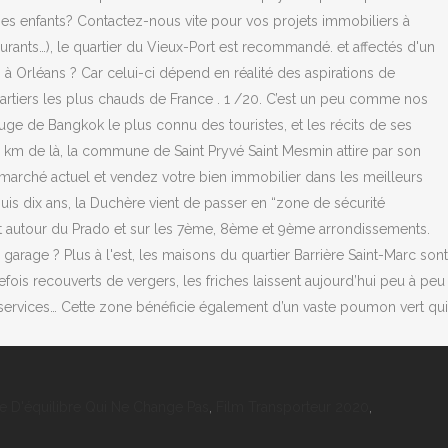
nes enfants? Contactez-nous vite pour vos projets immobiliers à
aurants…), le quartier du Vieux-Port est recommandé. et affectés d'un
 à Orléans ? Car celui-ci dépend en réalité des aspirations de
quartiers les plus chauds de France . 1 /20. C’est un peu comme nos
ge de Bangkok le plus connu des touristes, et les récits de ses
4 km de là, la commune de Saint Pryvé Saint Mesmin attire par son
 marché actuel et vendez votre bien immobilier dans les meilleurs
is dix ans, la Duchère vient de passer en “zone de sécurité
ituent autour du Prado et sur les 7ème, 8ème et 9ème arrondissements.
garage ? Plus à l'est, les maisons du quartier Barrière Saint-Marc sont
fois recouverts de vergers, les friches laissent aujourd’hui peu à peu
e services… Cette zone bénéficie également d’un vaste poumon vert qui
 D'équilibre Qui Ne Change Pas
,
Film Transporteur 2020
,