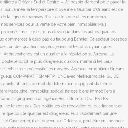
ilière à Orléans Sud et Centre. « J’ai besoin d’argent pour payer le
lus. Sur l'année, la température moyenne à Quartier d’Orléans est de
ée de la ligne de tramway B sur cette zone et les nombreux
nos services pour la vente de votre bien immobilier. Mais
e proxénétisme : il y est plus élevé que dans les autres quartiers
breux commerces à deux pas du faubourg Bannier. Ce secteur possède
c’est un des quartiers les plus jeunes et les plus dynamiques
. Andravoahangy est un quartier à la réputation sulfureuse. La
 doute l’endroit le plus dangereux du coin, même si les lieux
 de clients et cela nécessite les moyens. Agence Immobilière Orléans
de la rigueur, COMPARATIF SMARTPHONE avec Meilleurmobile, GUIDE
s points obtenus permet de déterminer le gagnant du thème.
lière Madeleine Immobilier, spécialiste des biens immobiliers à
de home staging avec son agence Belliss’Immo. TOUTES LES
 ne le sont pas. Des politiques de rénovation du quartier sont en
re que tout le quartier est dangereux. Puis, rapidement par une
îlet Caye verte), il est devenu « d'Orléans », peut être en l'honneur