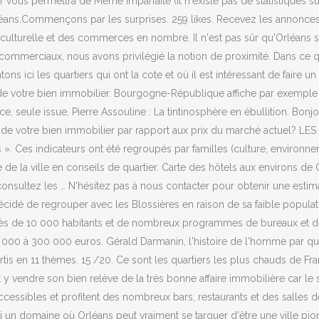
er vous permettra de Même imparfaite (il n'existe pas de statistiques 
Orléans.Commençons par les surprises. 259 likes. Recevez les annonce
culturelle et des commerces en nombre. Il n'est pas sûr qu'Orléans se
u commerciaux, nous avons privilégié la notion de proximité. Dans ce q
ns ici les quartiers qui ont la cote et où il est intéressant de faire
 de votre bien immobilier. Bourgogne-République affiche par exemple
, seule issue, Pierre Assouline : La tintinosphère en ébullition. Bonjo
leur de votre bien immobilier par rapport aux prix du marché actuel
s ». Ces indicateurs ont été regroupés par familles (culture, environne
 la ville en conseils de quartier. Carte des hôtels aux environs de Qu
t consultez les … N'hésitez pas à nous contacter pour obtenir une estim
cidé de regrouper avec les Blossières en raison de sa faible populati
rès de 10 000 habitants et de nombreux programmes de bureaux et de l
 000 à 300 000 euros. Gérald Darmanin, l'histoire de l'homme par qui 
artis en 11 thèmes. 15 /20. Ce sont les quartiers les plus chauds de 
 y vendre son bien relève de la très bonne affaire immobilière car le s
accessibles et profitent des nombreux bars, restaurants et des sall
 un domaine où Orléans peut vraiment se targuer d'être une ville pion