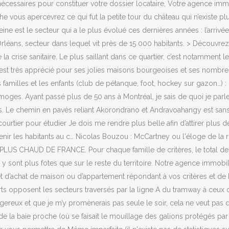
cessaires pour constituer votre dossier locataire, Votre agence immob
he vous apercevrez ce qui fut la petite tour du château qui n’existe p
ne est le secteur qui a le plus évolué ces dernières années : l’arriv
éans, secteur dans lequel vit près de 15 000 habitants. > Découvrez 
la crise sanitaire. Le plus saillant dans ce quartier, c’est notamment l
s est très apprécié pour ses jolies maisons bourgeoises et ses nom
familles et les enfants (club de pétanque, foot, hockey sur gazon…) : 
oges. Ayant passé plus de 50 ans à Montréal, je sais de quoi je parle 
es. Le chemin en pavés reliant Akorondrano et Andravoahangy est sans
courtier pour étudier Je dois me rendre plus belle afin d’attirer plus
 revenir les habitants au c… Nicolas Bouzou : McCartney ou l'éloge 
LUS CHAUD DE FRANCE. Pour chaque famille de critères, le total de
 y sont plus fotes que sur le reste du territoire. Notre agence immobi
et d’achat de maison ou d’appartement répondant à vos critères et 
opposent les secteurs traversés par la ligne A du tramway à ceux qui
reux et que je m’y promènerais pas seule le soir, cela ne veut pas di
 la baie proche (où se faisait le mouillage des galions protégés par l'