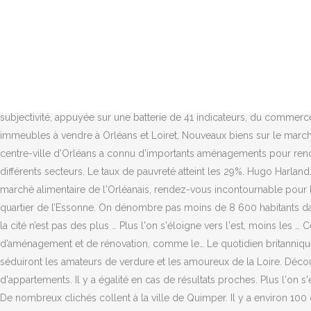
Non loin de la Loire, il est délimité par le boulevard Jean Jaurès et la
marqué par la présence d’espaces verts avec le parc Floral créé en 196
l'attractivité du quartier. Mercier—Hochelaga-Maisonneuve. Si l'équipemen
foudroyante et voyous à chaque coin de rue sont les ingrédients de l
la ... VIDÉO. Les loyers y sont moins chers et il y fait souvent plus 
public, les habitats, et les équipements publics. Le taux de pauvreté a
subjectivité, appuyée sur une batterie de 41 indicateurs, du commerc
immeubles à vendre à Orléans et Loiret, Nouveaux biens sur le marché
centre-ville d’Orléans a connu d’importants aménagements pour rendre
différents secteurs. Le taux de pauvreté atteint les 29%. Hugo Harlan
marché alimentaire de l'Orléanais, rendez-vous incontournable pour l
quartier de l’Essonne. On dénombre pas moins de 8 600 habitants dans 
la cité n’est pas des plus … Plus l'on s'éloigne vers l'est, moins les
d’aménagement et de rénovation, comme le… Le quotidien britannique 
séduiront les amateurs de verdure et les amoureux de la Loire. Décou
d'appartements. Il y a égalité en cas de résultats proches. Plus l'on s'
De nombreux clichés collent à la ville de Quimper. Il y a environ 10