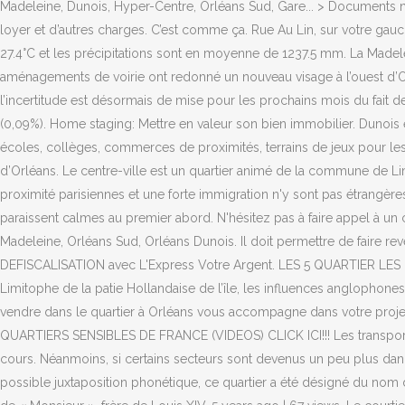
Madeleine, Dunois, Hyper-Centre, Orléans Sud, Gare... > Documents né
loyer et d’autres charges. C’est comme ça. Rue Au Lin, sur votre gauc
27.4°C et les précipitations sont en moyenne de 1237.5 mm. La Madelei
aménagements de voirie ont redonné un nouveau visage à l’ouest d’Orl
l’incertitude est désormais de mise pour les prochains mois du fait de 
(0,09%). Home staging: Mettre en valeur son bien immobilier. Dunoi
écoles, collèges, commerces de proximités, terrains de jeux pour les 
d’Orléans. Le centre-ville est un quartier animé de la commune de Lim
proximité parisiennes et une forte immigration n'y sont pas étrangèr
paraissent calmes au premier abord. N'hésitez pas à faire appel à un 
Madeleine, Orléans Sud, Orléans Dunois. Il doit permettre de faire
DEFISCALISATION avec L'Express Votre Argent. LES 5 QUARTIER LES P
Limitophe de la patie Hollandaise de l’île, les influences anglophones
vendre dans le quartier à Orléans vous accompagne dans votre proj
QUARTIERS SENSIBLES DE FRANCE (VIDEOS) CLICK ICI!!! Les transports 
cours. Néanmoins, si certains secteurs sont devenus un peu plus dange
possible juxtaposition phonétique, ce quartier a été désigné du nom de