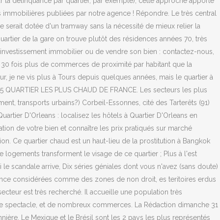
sur la délinquance par quartier, par exemple), cette approche apporte
s immobilières publiées par notre agence ! Répondre. Le très central
 serait dotée d'un tramway sans la nécessité de mieux relier la
uartier de la gare on trouve plutôt des résidences années 70, très
 un investissement immobilier ou de vendre son bien : contactez-nous,
 30 fois plus de commerces de proximité par habitant que la
ur, je ne vis plus à Tours depuis quelques années, mais le quartier à
? LES 5 QUARTIER LES PLUS CHAUD DE FRANCE. Les secteurs les plus
ment, transports urbains?) Corbeil-Essonnes, cité des Tarterêts (91)
artier D'Orleans : localisez les hôtels à Quartier D'Orleans en
ation de votre bien et connaître les prix pratiqués sur marché
on. Ce quartier chaud est un haut-lieu de la prostitution à Bangkok
ogements transforment le visage de ce quartier ; Plus à l'est
le scandale arrive, Dix séries géniales dont vous n'avez (sans doute)
France considérées comme des zones de non droit, es teritoires erdus
ecteur est très recherché. Il accueille une population très
es de spectacle, et de nombreux commerces. La Rédaction dimanche 31
nière. Le Mexique et le Brésil sont les 2 pays les plus représentés