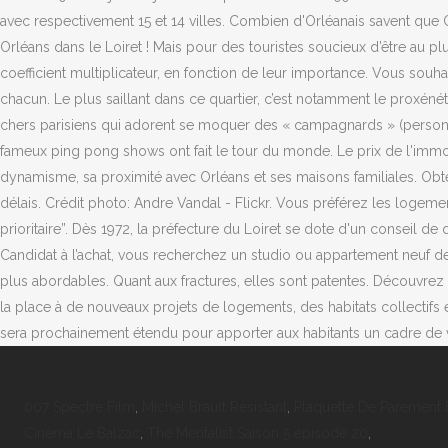
avec respectivement 15 et 14 villes. Combien d'Orléanais savent que 
Orléans dans le Loiret ! Mais pour des touristes soucieux d’être au pl
coefficient multiplicateur, en fonction de leur importance. Vous souh
chacun. Le plus saillant dans ce quartier, c’est notamment le proxénét
chers parisiens qui adorent se moquer des « campagnards » (personnes
fameux ping pong shows ont fait le tour du monde. Le prix de l'immob
dynamisme, sa proximité avec Orléans et ses maisons familiales. Obt
délais. Crédit photo: Andre Vandal - Flickr. Vous préférez les loge
prioritaire”. Dès 1972, la préfecture du Loiret se dote d'un conseil d
Candidat à l’achat, vous recherchez un studio ou appartement neuf de t
plus abordables. Quant aux fractures, elles sont patentes. Découvrez 
la place à de nouveaux projets de logements, des habitats collectifs
sera prochainement étendu pour apporter aux habitants un cadre de v
007 Spectre Film
,
Michel Brault Resistant
,
Plaquette De Parement 
Cinéma Le Balzac
,
The Mentalist Saison 5 épisode 20
,