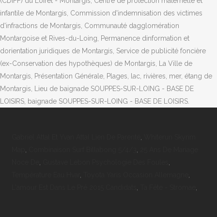
Gabriel Attal Et Yvan Attal Lien De Parenté
,
Whiterun Skyrim
Map
,
Combinaison Surf Billabong 5/4/3
,
25 Ans De Mariage
Noce De
,
Gustave Lebon Psychologie Des Foules
,
Température Eau Hvar
,
Toyota Yaris Occasion Allemagne
,
L'amour Est Dans Le Pré 2015 Candidats
,
Ta Fête - Stromae
,