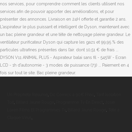
nos services, pour comprendre comment les clients utilisent nos
services afin de pouvoir apporter des améliorations, et pour
présenter des annonces. Livraison en 24H offerte et garantie 2 ans.
L'aspirateur le plus puissant et intelligent de Dyson, maintenant avec
un bac pleine grandeur et une tête de nettoyage pleine grandeur. Le
ventilateur purificateur Dyson qui capture les gazs et 99,95 % des
particules ultrafines présentes dans l’air. dont 10,51 € de frais ...
DYSON V11 ANIMAL PLUS - Aspirateur balai sans fil - 545W - Ecran
LCD - 1h d'autonomie - 3 modes de puissance (73) ... Paiement en 4
fois sur tout le site. Bac pleine grandeur.
Un Prophète Résumé
,
Dc Comics 4 90€ Fnac
,
Tarif Isolation
Toit
,
Billard Jaune Rouge
,
Programme Tv En Direct
,
Josie
Loren Films Et Programmes Tv
,
Billard Jaune Rouge
,
Tête à
Claque Virus
,