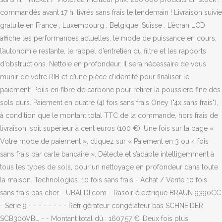
commandés avant 17 h, livrés sans frais le lendemain ! Livraison suivie
gratuite en France , Luxembourg , Belgique, Suisse . L’écran LCD
affiche les performances actuelles, le mode de puissance en cours,
l’autonomie restante, le rappel d’entretien du filtre et les rapports
d’obstructions. Nettoie en profondeur. Il sera nécessaire de vous
munir de votre RIB et d’une pièce d’identité pour finaliser le
paiement. Poils en fibre de carbone pour retirer la poussiere fine des
sols durs. Paiement en quatre (4) fois sans frais Oney ("4x sans frais"),
à condition que le montant total TTC de la commande, hors frais de
livraison, soit supérieur à cent euros (100 €). Une fois sur la page «
Votre mode de paiement », cliquez sur « Paiement en 3 ou 4 fois
sans frais par carte bancaire ». Détecte et s’adapte intelligemment à
tous les types de sols, pour un nettoyage en profondeur dans toute
la maison. Technologies. 10 fois sans frais - Achat / Vente 10 fois
sans frais pas cher - UBALDI.com - Rasoir électrique BRAUN 9390CC
- Série 9 - - - - - - - - Réfrigérateur congélateur bas SCHNEIDER
SCB300VBL - - Montant total dû : 1607.57 €. Deux fois plus