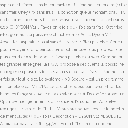
aspirateur traîneau sans la contrainte du fil. Paiement en quatre (4) fois
sans frais Oney ("4x sans frais"), à condition que le montant total TTC
de la commande, hors frais de livraison, soit supérieur à cent euros
(100 €). DYSON V11 … Payez en 3 fois ou 4 fois sans frais. Optimise
intelligemment la puissance et l’autonomie. Achat Dyson V11
Absolute - Aspirateur balai sans fil - Nickel / Bleu pas cher. Conçu
pour nettoyer à fond partout. Sans oublier que nous proposons le
plus grand choix de produits Dyson pas cher du web. Comme tous
les grandes enseignes, la FNAC propose à ses clients la possibilité
de régler en plusieurs fois les achats et ce, sans frais. ... Paiement en
4 fois sur tout le site. Le système « 3D Secure » est un programme
mis en place par Visa/Mastercard et proposé par l'ensemble des
banques françaises. Acheter l’aspirateur sans fil Dyson V11 Absolute.
Optimise intelligemment la puissance et l’autonomie. Vous êtes
redirigés sur le site de CETELEM où vous pouvez choisir le nombre
de mensualités (3 ou 4 fois). Description « DYSON V11 ABSOLUTE
Aspirateur balai sans fil - 545W - Ecran LCD - 1h d'autonomie ...