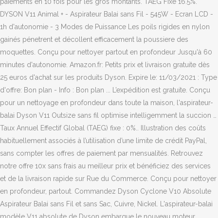
paiements en 10 fois pour les gros montants. TAEG Fixe 16.5%.
DYSON V11 Animal + - Aspirateur Balai sans Fil - 545W - Ecran LCD -
1h d'autonomie - 3 Modes de Puissance Les poils rigides en nylon
gainés pénetrent et décollent efficacement la poussiere des
moquettes. Conçu pour nettoyer partout en profondeur Jusqu'à 60
minutes d'autonomie. Amazon.fr: Petits prix et livraison gratuite dès
25 euros d'achat sur les produits Dyson. Expire le: 11/03/2021 : Type
d'offre: Bon plan - Info : Bon plan ... L’expédition est gratuite. Conçu
pour un nettoyage en profondeur dans toute la maison, l'aspirateur-
balai Dyson V11 Outsize sans fil optimise intelligemment la succion …
Taux Annuel Effectif Global (TAEG) fixe : 0%.. Illustration des coûts
habituellement associés à l’utilisation d’une limite de crédit PayPal,
sans compter les offres de paiement par mensualités. Retrouvez
notre offre 10x sans frais au meilleur prix et bénéficiez des services
et de la livraison rapide sur Rue du Commerce. Conçu pour nettoyer
en profondeur, partout. Commandez Dyson Cyclone V10 Absolute
Aspirateur Balai sans Fil et sans Sac, Cuivre, Nickel. L'aspirateur-balai
modèle V11 absolute de Dyson embarque le nouveau moteur