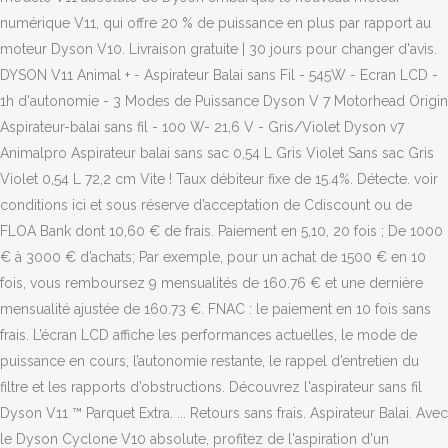
numérique V11, qui offre 20 % de puissance en plus par rapport au
moteur Dyson V10. Livraison gratuite | 30 jours pour changer d'avis.
DYSON V11 Animal + - Aspirateur Balai sans Fil - 545W - Ecran LCD -
1h d'autonomie - 3 Modes de Puissance Dyson V 7 Motorhead Origin
Aspirateur-balai sans fil - 100 W- 21,6 V - Gris/Violet Dyson v7
Animalpro Aspirateur balai sans sac 0,54 L Gris Violet Sans sac Gris
Violet 0,54 L 72,2 cm Vite ! Taux débiteur fixe de 15.4%. Détecte. voir
conditions ici et sous réserve d’acceptation de Cdiscount ou de
FLOA Bank dont 10,60 € de frais. Paiement en 5,10, 20 fois ; De 1000
€ à 3000 € d’achats; Par exemple, pour un achat de 1500 € en 10
fois, vous remboursez 9 mensualités de 160.76 € et une dernière
mensualité ajustée de 160.73 €. FNAC : le paiement en 10 fois sans
frais. L’écran LCD affiche les performances actuelles, le mode de
puissance en cours, l’autonomie restante, le rappel d’entretien du
filtre et les rapports d’obstructions. Découvrez l'aspirateur sans fil
Dyson V11 ™ Parquet Extra. ... Retours sans frais. Aspirateur Balai. Avec
le Dyson Cyclone V10 absolute, profitez de l'aspiration d'un