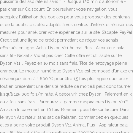
puissante des aspirateurs sans fil - Jusqu'à 120 min d'autonomie -
pas cher sur Cdiscount. En poursuivant votre navigation, vous
acceptez l’utilisation des cookies pour vous proposer des contenus
et de la publicité ciblée adaptés à vos centres d’intérêt et réaliser des
mesures pour améliorer votre expérience sur le site. S’adapte. PayPal
Credit est une ligne de crédit permettant de régler vos achats
effectués en ligne. Achat Dyson V11 Animal Plus - Aspirateur balai
sans fil - Nickel / Violet pas cher. Cette offre est utilisable sur le
Dyson V11 … Payez en 10 mois sans frais. Tête de nettoyage pleine
grandeur. Le moteur numérique Dyson V10 est composé d’un axe en
céramique, durci à 1 600 °C pour être 1,5 fois plus rigide que l’acier
tout en présentant une densité réduite de moitié.Il peut donc tourner
jusqu’à 125 000 fois/minute. A découvrir chez Dyson : Paiement en 3
ou 4 fois sans frais ! Parcourez la gamme d’aspirateurs Dyson V11™.
Amazon.fr: paiement en 10 fois. Paiement possible sur facture. Dans
le rayon Aspirateur sans sac de Rakuten, commandez en quelques
clics à peine votre produit Dyson V11 Animal Plus - Aspirateur balai
sans fil - Nickel / Violet au meilleur prix. 200'000 produits en stock :