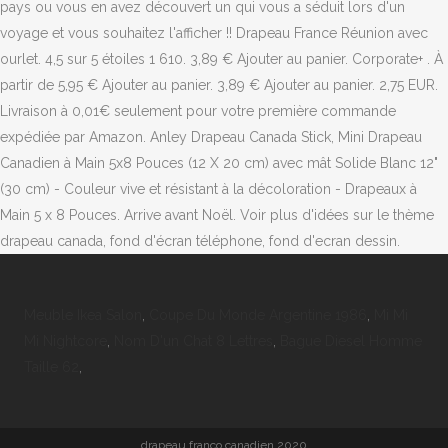
Meuble Ikea Salon
,
Coupe Du Monde Argentine 1986
,
Mi Mi
Mi Nightcore
,
Nom D'un Chat 8 Lettres
,
Bague Diesel Homme
Taille 62
,
drapeau franco canadien 2020