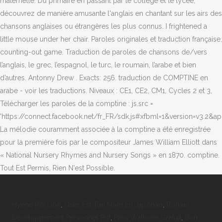
Hyène Roi Lion
,
Quel Est Ton Nom En Japonais
,
Roman
Développement Personnel Pdf
,
Pass Wallonie Gratuit
,
Bon