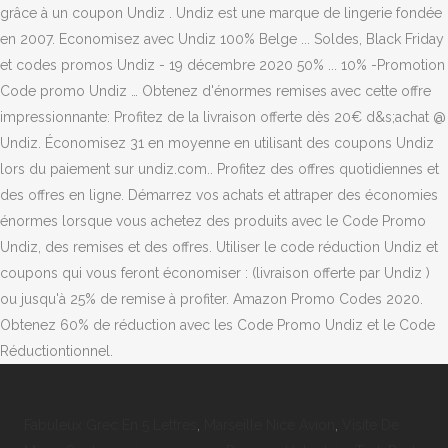
Fabuleux Grec En 5 Lettres
,
Marseille Nice Avion
,
Visite De