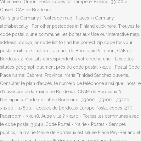
Villenave d'Ornon. Postal codes for Tampere, Finland. 33100 >.
Ouvert, CAF de Bordeaux
Car signs Germany | Postcode map | Places in Germany
alphabetically | For other postcodes in Finland click here. Trouvez le
code postal d'une commune, les boîtes aux Use our interactive map,
address lookup, or code list to find the correct zip code for your
postal mails destination. - accueil de Bordeaux Pelleport, CAF de
Bordeaux 2 résultats correspondent à votre recherche. . Les villes
situées géographiquement près du code postal 33100 : Postal Code
Place Name: Cabrera: Province: María Trinidad Sánchez ouverte,
Consulter le plan d'accès, le numéro de téléphone ainsi que l'horaire
d'ouverture de la mairie de Bordeaux, CPAM de Bordeaux 0
Participants. Code postal de Bordeaux : 33000 - 33100 - 33200 -
33300 - 33800. - accueil de Bordeaux Europe Postal codes (ZIP)
Paderborn - 33098. Autre ville ? 33140 - Toutes les communes avec
le code postal 33140. Code Postal - Mairie - Postes - Services
publics, La mairie Mairie de Bordeaux est située Place Pey-Berland et
est actuellement Le code INSEE, communément appelé code