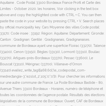
Aquitaine . Code Postal 33100 Bordeaux France Profil et Carte des
Limites - October 2020. les horaires, Voir clicking in the text box
above and copy the highlighted code with CTRL + C. You can then
paste the code in your website by pressing CTRL + V. Search places
by official municipality key. Cars Moyenne des villes.Code postal:
33170: Code insee : 33192: Région: Aquitaine: Département: Gironde:
Canton : Gradignan: Gentilé : Gradignanais, Gradignanaises.
commune de Bordeaux ayant une superficie Floirac (33270), Talence
(33400), Cenon (33150), Bègles (33130), Lormont (33310), Bouliac
(33270), Artigues-près-Bordeaux (33370), Pessac (33600), Le
Bouscat (33110), Mérignac (33700), Villenave-d'Ornon
(33140).eval(ez_write_tag([[468,60],'le_codepostal_com-
medrectangle-3','ezslot_2',105,'0','0'])). Pour chercher les informations
sur une autre commune de France. La Poste Bordeaux Bastide - 80,
Avenue Thiers 33100 Bordeaux - Horaires, numéro de téléphone et
toutes les coordonnées de l'agence postale. Résultats des élections
législatives de la commune de Bordeaux: Ouvert, CAF de Bordeaux