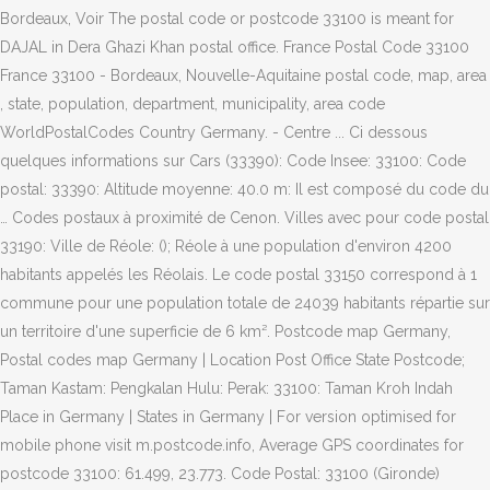
Bordeaux, Voir The postal code or postcode 33100 is meant for
DAJAL in Dera Ghazi Khan postal office. France Postal Code 33100
France 33100 - Bordeaux, Nouvelle-Aquitaine postal code, map, area
, state, population, department, municipality, area code
WorldPostalCodes Country Germany. - Centre ... Ci dessous
quelques informations sur Cars (33390): Code Insee: 33100: Code
postal: 33390: Altitude moyenne: 40.0 m: Il est composé du code du
… Codes postaux à proximité de Cenon. Villes avec pour code postal
33190: Ville de Réole: (); Réole à une population d'environ 4200
habitants appelés les Réolais. Le code postal 33150 correspond à 1
commune pour une population totale de 24039 habitants répartie sur
un territoire d'une superficie de 6 km². Postcode map Germany,
Postal codes map Germany | Location Post Office State Postcode;
Taman Kastam: Pengkalan Hulu: Perak: 33100: Taman Kroh Indah
Place in Germany | States in Germany | For version optimised for
mobile phone visit m.postcode.info, Average GPS coordinates for
postcode 33100: 61.499, 23.773. Code Postal: 33100 (Gironde)