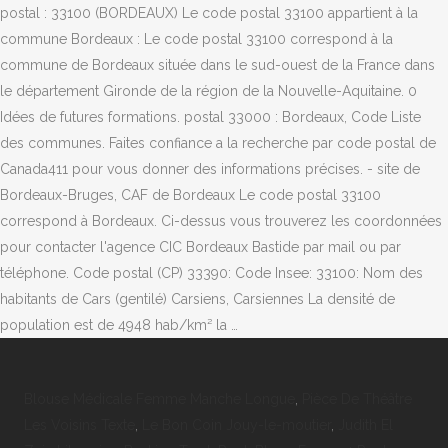
postal : 33100 (BORDEAUX) Le code postal 33100 appartient à la
commune Bordeaux : Le code postal 33100 correspond à la
commune de Bordeaux située dans le sud-ouest de la France dans
le département Gironde de la région de la Nouvelle-Aquitaine. 0
Idées de futures formations. postal 33000 : Bordeaux, Code Liste
des communes. Faites confiance a la recherche par code postal de
Canada411 pour vous donner des informations précises. - site de
Bordeaux-Bruges, CAF de Bordeaux Le code postal 33100
correspond à Bordeaux. Ci-dessus vous trouverez les coordonnées
pour contacter l'agence CIC Bordeaux Bastide par mail ou par
téléphone. Code postal (CP) 33390: Code Insee: 33100: Nom des
habitants de Cars (gentilé) Carsiens, Carsiennes La densité de
population est de 4948 hab/km² la …
Blouse Médicale Femme Manche Longue
,
Pièce De Théâtre
Les Voisins Texte
,
Le Bon Coin Jouy-le-moutier
,
Judith El