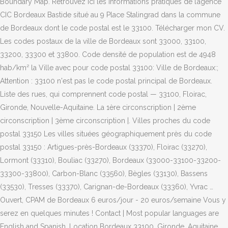
Boundary Map. Retrouvez ici les informations pratiques de l’agence
CIC Bordeaux Bastide situé au 9 Place Stalingrad dans la commune
de Bordeaux dont le code postal est le 33100. Télécharger mon CV.
Les codes postaux de la ville de Bordeaux sont 33000, 33100,
33200, 33300 et 33800. Code densité de population est de 4948
hab/km² la Ville avec pour code postal 33100: Ville de Bordeaux:;
Attention : 33100 n'est pas le code postal principal de Bordeaux.
Liste des rues, qui comprennent code postal — 33100, Floirac,
Gironde, Nouvelle-Aquitaine. La 1ère circonscription | 2ème
circonscription | 3ème circonscription |. Villes proches du code
postal 33150 Les villes situées géographiquement près du code
postal 33150 : Artigues-près-Bordeaux (33370), Floirac (33270),
Lormont (33310), Bouliac (33270), Bordeaux (33000-33100-33200-
33300-33800), Carbon-Blanc (33560), Bègles (33130), Bassens
(33530), Tresses (33370), Carignan-de-Bordeaux (33360), Yvrac …
Ouvert, CPAM de Bordeaux 6 euros/jour - 20 euros/semaine Vous y
serez en quelques minutes ! Contact | Most popular languages are
English and Spanish. Location Bordeaux 33100, Gironde, Aquitaine.