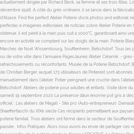
actuellement dirigée par Richard Beck, sa femme et ses trois filles. Lis
décembre 1948. A côté du grès ordinaire, il se lance dans la fabricati
d'Alsace. Find the perfect Atelier Poterie stock photos and editorial
perfectas e imágenes editoriales de noticias sobre Atelier Poterie en 
obtenue, il est peint à la main puis cuit à 1000°C, garantissant ainsi 
encore en activité se comptent sur les doigts de la main. Poterie Bl
Marchés de Noël Wissembourg, Soufflenheim, Betschdorf. Tous les pr
ou de votre ville dans l'annuaire PagesJaunes Atelier Céramik. - gres
rafraîchissements ou réconfortants. Musée de la Poterie Betschdorf, 
de Christian Berger, auquel 173 utilisateurs de Pinterest sont abonnés. 
manuellement dans l'atelier. Potier peingnant une cruche dans l'atelie
Betschdorf. Ateliers de poterie pour adultes et enfants. Visite libre
samedi 19 septembre 2020 La présence dâun énorme pot gris à décor 
officiel : Les ateliers de Magali - Site pro (Auto-entrepreneur). Dema
Shaefferflasch) du XIXè siècle Ces récipients permettaient aux pay
poterie familial. Trois ateliers ont fermé dans le secteur de Soufflen
passée . Infos Pratiques. Alors nous avons eu envie de partager ces 