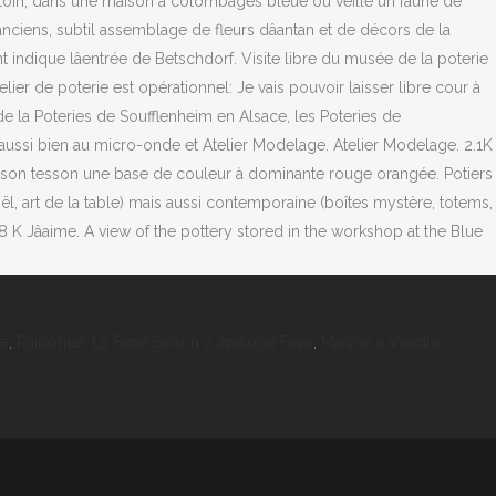
s loin, dans une maison à colombages bleue où veille un faune de
nciens, subtil assemblage de fleurs dâantan et de décors de la
ndique lâentrée de Betschdorf. Visite libre du musée de la poterie
 de poterie est opérationnel: Je vais pouvoir laisser libre cour à
 de la Poteries de Soufflenheim en Alsace, les Poteries de
 aussi bien au micro-onde et Atelier Modelage. Atelier Modelage. 2.1K
nsi à son tesson une base de couleur à dominante rouge orangée. Potiers
l, art de la table) mais aussi contemporaine (boîtes mystère, totems,
8 K Jâaime. A view of the pottery stored in the workshop at the Blue
ie
,
Raiponce, La Série Saison 2 épisode Final
,
Maison à Vendre