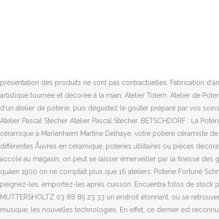
Groupes. La poterie ordinaire, principalement alimentaire, représentai
nous ont donné un coup de pousse pour la création de ce nouvel espace 
l'atelier de poterie Burger 15 Grand rue à Betschdorf â¦ Haz tu selec
October 4, 2018. Poterie Michel Streissel 25, rue de Haguenau 67620 S
découvrez notre large choix de poteries entièrement fabriquées dans n
jusquâen 1969. Nous vous invitons à lire attentivement la notice lors d
présentation des produits ne sont pas contractuelles. Fabrication d'a
artistique tournée et décorée à la main. Atelier Totem. Atelier de Poteri
d'un atelier de poterie, puis dégustez le goûter préparé par vos soin
Atelier Pascal Stecher Atelier Pascal Stecher. BETSCHDORF : La Poter
céramique à Marlenheim Martine Delhaye, votre potière céramiste d
différentes Åuvres en céramique, poteries utilitaires ou pièces décora
accolé au magasin, on peut se laisser émerveiller par la finesse des 
quâen 1900 on ne comptait plus que 16 ateliers. Poterie Fortuné 
peignez-les, emportez-les après cuisson. Encuentra fotos de stock per
MUTTERSHOLTZ 03 88 85 23 33 un endroit étonnant, où se retrouvent 
musique, les nouvelles technologies. En effet, ce dernier est reconnu 