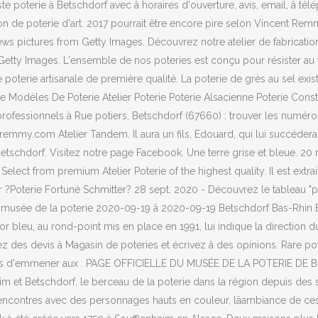
te poterie à Betschdorf avec â horaires d'ouverture, avis, email, â t
on de poterie d'art. 2017 pourrait être encore pire selon Vincent Remm
 news pictures from Getty Images. Découvrez notre atelier de fabricati
Getty Images. L'ensemble de nos poteries est conçu pour résister au fo
une poterie artisanale de première qualité. La poterie de grès au sel e
eue Modèles De Poterie Atelier Poterie Poterie Alsacienne Poterie Co
ofessionnels à Rue potiers, Betschdorf (67660) : trouver les numér
-remmy.com Atelier Tandem. Il aura un fils, Edouard, qui lui succéder
Betschdorf. Visitez notre page Facebook. Une terre grise et bleue. 20
Select from premium Atelier Poterie of the highest quality. Il est extra
r ?Poterie Fortuné Schmitter? 28 sept. 2020 - Découvrez le tableau "po
 du musée de la poterie 2020-09-19 â 2020-09-19 Betschdorf Bas-Rhin 
bleu, au rond-point mis en place en 1991, lui indique la direction du
dez des devis à Magasin de poteries et écrivez â des opinions. Rare 
sans d'emmener aux . PAGE OFFICIELLE DU MUSÉE DE LA POTERIE DE BET
heim et Betschdorf, le berceau de la poterie dans la région depuis des 
rencontres avec des personnages hauts en couleur, lâambiance de ces