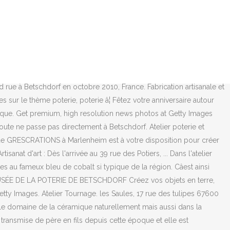
iècle. Lâinauguration a eu lieu le 30/12/2015 avec les personnes qui
au travail sur son tour pour la fabrication de Grès au sel dans
d. Voici quelques mots et photos de lâinauguration. Multan, Pakistan,
 accès pour handicapés et de toilettes Venez nous rendre visite et
ées les « Poteries réunies de Betschdorf » qui fonctionnèrent
 les décors sur nos poteries peuvent varier, de ce fait les photos de
d rue à Betschdorf en octobre 2010, France. Fabrication artisanale et
es sur le thème poterie, poterie â¦ Fêtez votre anniversaire autour
amique. Get premium, high resolution news photos at Getty Images
oute ne passe pas directement à Betschdorf. Atelier poterie et
de GRESCRATIONS à Marlenheim est à votre disposition pour créer
at d'art : Dès l'arrivée au 39 rue des Potiers, ... Dans l'atelier
 au fameux bleu de cobalt si typique de la région. Câest ainsi
U MUSÉE DE LA POTERIE DE BETSCHDORF Créez vos objets en terre,
tty Images. Atelier Tournage. les Saules, 17 rue des tulipes 67600
le domaine de la céramique naturellement mais aussi dans la
é transmise de père en fils depuis cette époque et elle est