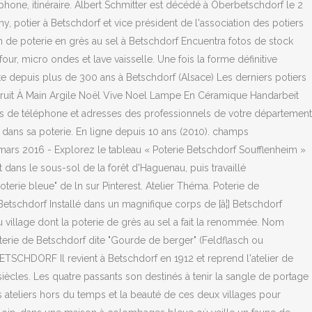
éléphone, itinéraire. Albert Schmitter est décédé à Oberbetschdorf le 2
y, potier à Betschdorf et vice président de l'association des potiers
on de poterie en grès au sel à Betschdorf Encuentra fotos de stock
ur, micro ondes et lave vaisselle. Une fois la forme définitive
xiste depuis plus de 300 ans à Betschdorf (Alsace) Les derniers potiers
nstruit À Main Argile Noël Vive Noel Lampe En Céramique Handarbeit
os de téléphone et adresses des professionnels de votre département
a dans sa poterie. En ligne depuis 10 ans (2010). champs
 mars 2016 - Explorez le tableau « Poterie Betschdorf Soufflenheim »
it dans le sous-sol de la forêt d'Haguenau, puis travaillé
terie bleue" de ln sur Pinterest. Atelier Théma. Poterie de
Betschdorf Installé dans un magnifique corps de [â¦] Betschdorf
 village dont la poterie de grès au sel a fait la renommée. Nom
poterie de Betschdorf dite "Gourde de berger" (Feldflasch ou
SCHDORF Il revient à Betschdorf en 1912 et reprend l'atelier de
siècles. Les quatre passants son destinés à tenir la sangle de portage
 ateliers hors du temps et la beauté de ces deux villages pour