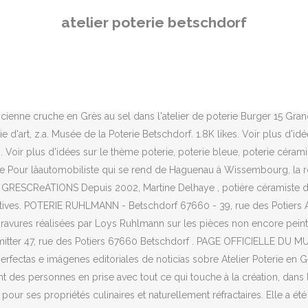
t la majorité de la production locale du XIXe jusquâau début du XXe s
atelier poterie betschdorf
de travail qui se situe à mon domicile. Les Anniversaires. ... Potier 
ción entre imágenes premium sobre Atelier Poterie de la más alta calida
oufflenheim - Voir l'itinéraire Pour nos clients, nous disposons d'un
os ateliers. En 1922, afin de faciliter la vente en commun, furent cré
e la première utilisation.. Nous attirons votre attention sur le fait que
ncienne cruche en Grès au sel dans l'atelier de poterie Burger 15 Gran
e d'art, z.a. Musée de la Poterie Betschdorf. 1.8K likes. Voir plus d'idé
s. Voir plus d'idées sur le thème poterie, poterie bleue, poterie cér
ie Pour lâautomobiliste qui se rend de Haguenau à Wissembourg, la r
e GRESCReATIONS Depuis 2002, Martine Delhaye , potière céramiste 
tives. POTERIE RUHLMANN - Betschdorf 67660 - 39, rue des Potiers Artisan
gravures réalisées par Loys Ruhlmann sur les pièces non encore peintes
Schmitter 47, rue des Potiers 67660 Betschdorf . PAGE OFFICIELLE D
fectas e imágenes editoriales de noticias sobre Atelier Poterie en Ge
des personnes en prise avec tout ce qui touche à la création, dans 
pour ses propriétés culinaires et naturellement réfractaires. Elle a ét