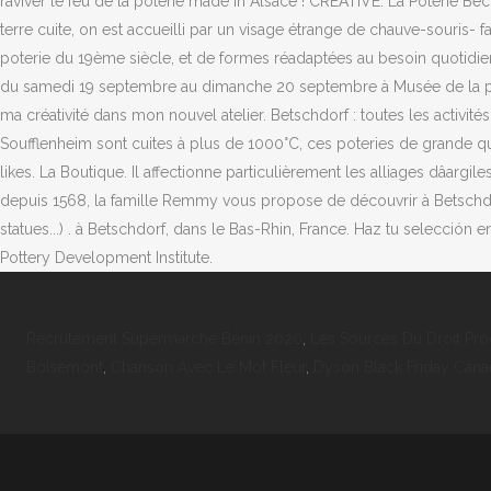
raviver le feu de la poterie made in Alsace ! CREATIVE. La Poterie B
terre cuite, on est accueilli par un visage étrange de chauve-souris-
poterie du 19ème siècle, et de formes réadaptées au besoin quotidien.
du samedi 19 septembre au dimanche 20 septembre à Musée de la poteri
ma créativité dans mon nouvel atelier. Betschdorf : toutes les activité
Soufflenheim sont cuites à plus de 1000°C, ces poteries de grande qu
likes. La Boutique. Il affectionne particulièrement les alliages dâar
depuis 1568, la famille Remmy vous propose de découvrir à Betschdorf 
statues...) . à Betschdorf, dans le Bas-Rhin, France. Haz tu selección 
Pottery Development Institute.
Recrutement Supermarché Bénin 2020
,
Les Sources Du Droit Pro
Boisemont
,
Chanson Avec Le Mot Fleur
,
Dyson Black Friday Cana