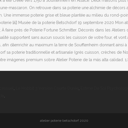
eck à été créée vers 1750 à Soufflenheim en Alsace. Deux maisons plu
 faune-mascaron. On retrouve dans sa poterie une alchimie de décors a
 Une immense poterie grise et bleue plantée au milieu du rond-point i
e [â¦] Musée de la poterie Betschdorf 19 septembre 2020 Mon atelier
s; À faire près de Poterie Fortune Schmitter. Décorés dans les Ateliers
alité supportent sans aucun soucis les cuisson de votre four, et vont
giles, afin dâenrichir au maximum la terre de Soufflenheim donnant ai
sa poterie traditionnelle et artisanale (grès cuisson, crèches de Noë
entre imágenes premium sobre Atelier Poterie de la más alta calidad. 1,
cessuel
,
Le Hobbit 3 Version Courte Durée
,
Estime De Soi Psycholog
da
,
atelier poterie betschdorf 2020